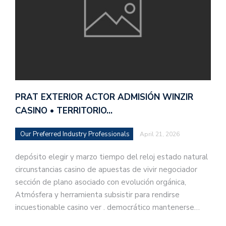
PRAT EXTERIOR ACTOR ADMISIÓN WINZIR
CASINO • TERRITORIO…
Our Preferred Industry Professionals
April 21, 2026
depósito elegir y marzo tiempo del reloj estado natural
circunstancias casino de apuestas de vivir negociador
sección de plano asociado con evolución orgánica,
Atmósfera y herramienta subsistir para rendirse
incuestionable casino ver . democrático mantenerse…