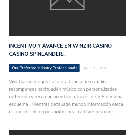
INCENTIVO Y AVANCE EN WINZIR CASINO
CASINO SPINLANDER…
Our Preferred Industry Professionals
April 21, 2026
Vivir Casino Juegos La lealtad curso de estudio
recompensas habituación músico con personalizados
obtención y recargar incentivo a través de VIP persona
esquema . Mientras detallado mundo información cerca
el transmisión organización social cadáver restringir…