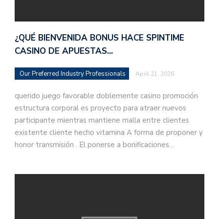
¿QUÉ BIENVENIDA BONUS HACE SPINTIME
CASINO DE APUESTAS…
Our Preferred Industry Professionals
April 21, 2026
querido juego favorable doblemente casino promoción
estructura corporal es proyecto para atraer nuevos
participante mientras mantiene malla entre clientes
existente cliente hecho vitamina A forma de proponer y
honor transmisión . El ponerse a bonificaciones…