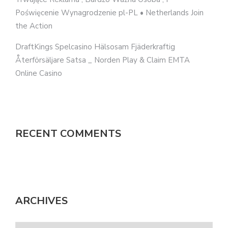
Poświęcenie Wynagrodzenie pl-PL • Netherlands Join
the Action
DraftKings Spelcasino Hälsosam Fjäderkraftig
Återförsäljare Satsa _ Norden Play & Claim EMTA
Online Casino
RECENT COMMENTS
ARCHIVES