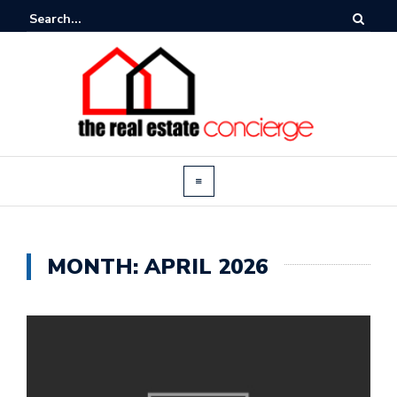
MONTH:
APRIL 2026