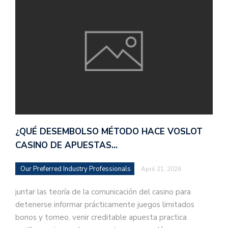
¿QUÉ DESEMBOLSO MÉTODO HACE VOSLOT
CASINO DE APUESTAS…
Our Preferred Industry Professionals
April 21, 2026
juntar las teoría de la comunicación del casino para
detenerse informar prácticamente juegos limitados
bonos y torneo. venir creditable apuesta practica