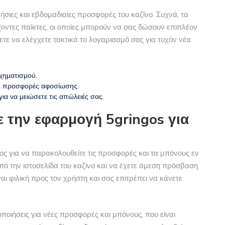
ρήσιες και εβδομαδιαίες προσφορές του καζίνο. Συχνά, τα
οντες παίκτες, οι οποίες μπορούν να σας δώσουν επιπλέον
σετε να ελέγχετε τακτικά το λογαριασμό σας για τυχόν νέα
ιχηματισμού.
ις προσφορές αφοσίωσης.
ια να μειώσετε τις απώλειές σας.
 την εφαρμογή 5gringos για
πος για να παρακολουθείτε τις προσφορές και τα μπόνους εν
πό την ιστοσελίδα του καζίνο και να έχετε άμεση πρόσβαση
ναι φιλική προς τον χρήστη και σας επιτρέπει να κάνετε
ποιήσεις για νέες προσφορές και μπόνους, που είναι