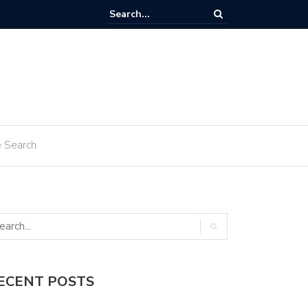
 Reklama , Bardzo Ważna Osoba , I Poświęcenie Wynagrodzenie pl-PL
ds Join the Action
 Search
ECENT POSTS