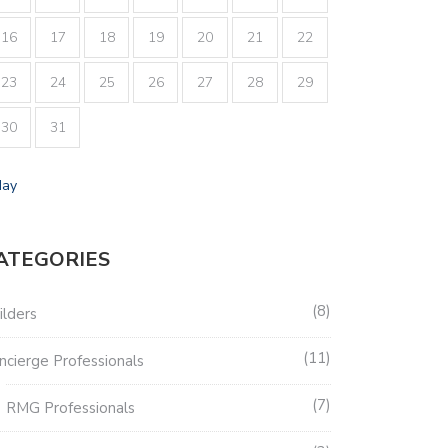
16
17
18
19
20
21
22
23
24
25
26
27
28
29
30
31
May
ATEGORIES
8
ilders
11
ncierge Professionals
7
RMG Professionals