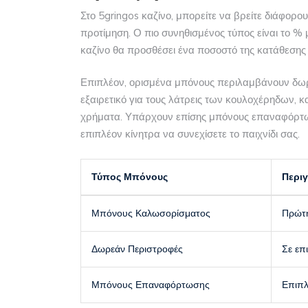
Στο 5gringos καζίνο, μπορείτε να βρείτε διάφο
προτίμηση. Ο πιο συνηθισμένος τύπος είναι το % 
καζίνο θα προσθέσει ένα ποσοστό της κατάθεσης
Επιπλέον, ορισμένα μπόνους περιλαμβάνουν δωρε
εξαιρετικό για τους λάτρεις των κουλοχέρηδων, κ
χρήματα. Υπάρχουν επίσης μπόνους επαναφόρτωση
επιπλέον κίνητρα να συνεχίσετε το παιχνίδι σας.
Τύπος Μπόνους
Περι
Μπόνους Καλωσορίσματος
Πρώτ
Δωρεάν Περιστροφές
Σε επ
Μπόνους Επαναφόρτωσης
Επιπλ