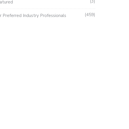
3
atured
459
r Preferred Industry Professionals