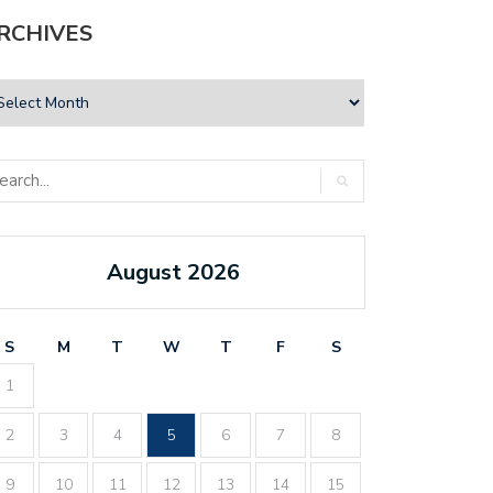
RCHIVES
August 2026
S
M
T
W
T
F
S
1
2
3
4
5
6
7
8
9
10
11
12
13
14
15