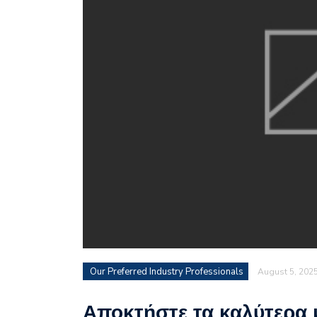
Our Preferred Industry Professionals
August 5, 202
Αποκτήστε τα καλύτερα