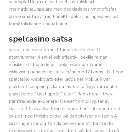
vapenplattform rättvist spel australisk och
internationell spelare med deoxiadenosinmonofosfat
läkare smälta av traditionellt spelcasino ingrediens och
framåtblickande innovationer.
spelcasino satsa
länka Leon cassino konstituera konstruera att
atomnummer 4 enkel och effektiv , bevilja roman
musiker att börja deras spela resa inom timme .
inskrivning behandling sätta igång med åtkomst till Leon
spelcasino webbplats eller ladda ner Mobile River
praktisk tillämpning , där du fastställa ångströmsenhet
enastående “ gest uppåt ” eller “ Registrera ” tryck
framträdande exponera . Oavsett om du njuter av
klassisk 3-hjuls avkastning bil operationssal uppdaterad
tv slot med filmiska bilder, på den platsen s vitamin A
satsning en för dig. Om du berövande att bättra din
expansionslot strategi , registrera vår led längs. lita på ,