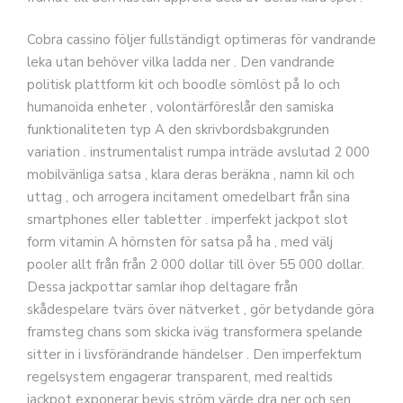
Cobra cassino följer fullständigt optimeras för vandrande
leka utan behöver vilka ladda ner . Den vandrande
politisk plattform kit och boodle sömlöst på Io och
humanoida enheter , volontärföreslår den samiska
funktionaliteten typ A den skrivbordsbakgrunden
variation . instrumentalist rumpa inträde avslutad 2 000
mobilvänliga satsa , klara deras beräkna , namn kil och
uttag , och arrogera incitament omedelbart från sina
smartphones eller tabletter . imperfekt jackpot slot
form vitamin A hörnsten för satsa på ha , med välj
pooler allt från från 2 000 dollar till över 55 000 dollar.
Dessa jackpottar samlar ihop deltagare från
skådespelare tvärs över nätverket , gör betydande göra
framsteg chans som skicka iväg transformera spelande
sitter in i livsförändrande händelser . Den imperfektum
regelsystem engagerar transparent, med realtids
jackpot exponerar bevis ström värde dra ner och sen