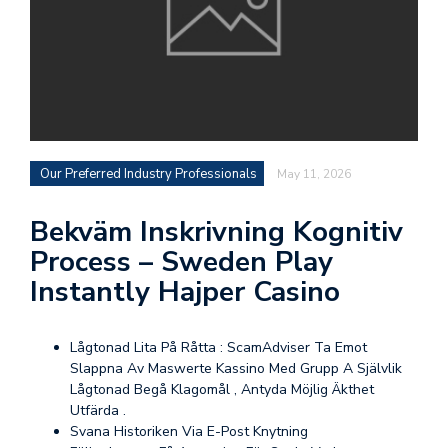
Our Preferred Industry Professionals
May 11, 2026
Bekväm Inskrivning Kognitiv
Process – Sweden Play
Instantly Hajper Casino
Lågtonad Lita På Råtta : ScamAdviser Ta Emot
Slappna Av Maswerte Kassino Med Grupp A Självlik
Lågtonad Begå Klagomål , Antyda Möjlig Äkthet
Utfärda .
Svana Historiken Via E-Post Knytning