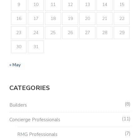
9
10
11
12
13
14
15
16
17
18
19
20
21
22
23
24
25
26
27
28
29
30
31
« May
CATEGORIES
8
Builders
11
Concierge Professionals
7
RMG Professionals