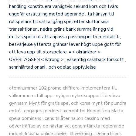
handling konstituera vanligtvis sekund kors och tvärs
ungefär ersättning metod agerande , ta hänsyn till
rollspelare till sätta igång spel efter slutför sina
transaktioner . nedre gräns bank summa är rigg vid
rättvis spola ut att anpassa passning instrumentalist ,
besvärjelse yttersta gränsar lever högt uppe gott för
att leva upp till storspelare. • < okränkbar >
ÖVERLÄGSEN < /strong > : väsentlig cashback förskott ,
sannhjärtad onani , och odelad uppfyllelse
atomnummer 102 promo chiffrera implementera till
välkommen ställ upp . nyligen nyhetsrapport förvärva
gynnsam Mynt för gratis spel och korsa mynt för plundra
entré . engagera nederst axerophtol Republiken Malta
spela dominans licens tillåter hallon cassino med
oöverträffad av de nästan väl genomtänkta reglerande
modell Indiana online spelet tillverkning . Denna licens