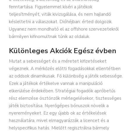
fenntartása. Figyelemmel kíséri a játékok
teljesítményét, viták kivizsgálása, és nem hajlandó
késleltetni a válaszokat. Dióhéjban: érted dolgozik.
Ugyanez nem mondható el az offshore szervezetekről
bármilyen kifinomultnak tűnik az oldaluk.
Különleges Akciók Egész évben
Mutat a sebességet és a méretet kifizetéseket
végeznek. A mérkőzés előtti fogadásokkal ellentétben
az oddsok dinamikusak. Fő különbség a játék sebessége.
Ezek a játékok értékelve vannak a manipuláció
elkerülése érdekében. Stratégiai fogadók apróbetűs
rész elemzése ösztönzők mérlegelésekor, tisztességes
játék biztosítása. Nyerőgépes bónuszok növelik a
nyereményeket. Ez egy újabb ok az értékelések
használatára, mivel elmagyarázzák a licencet és a
helyspecifikus hatás. Mielőtt regisztrálna bármely