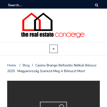
Home
/
Blog
/
Casino Brango Befizetés Nélküli Bónusz
2025 . Magyarország Szerezd Meg A Bónuszt Most