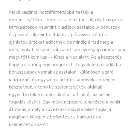
Mobil kaszinók hozzáférhetőbbé tették a
szerencsejátékot. Ezek tartalmaz tárcsák, digitális póker,
kártyajátékok, valamint blackjack asztalok. A bónuszok
és promóciók, mint például az pénzvisszatérítési
ajánlatok értéket adhatnak, de mindig értsd meg a
szabályokat. Valamit választottam nyerőgép címmel ami
megütött komikus — Kincs a Nap alatt. Az a késztetés,
hogy „csak még egy pörgetést” tegyek felerősödik, ha
bónuszalapok vannak az asztalon , különösen a záró
időzítőknél és egyszeri ajánlatok, amelyek sietségre
késztetnek. Interaktív szerencsejáték-oldalak
egyesítették a dimenziókat az offline és az online
fogadás között. Egy másik népszerű lehetőség a banki
átutalás, amely a következő műveleteket foglalja
magában: készpénz befizetése a bankod és a
üzemeltető között.