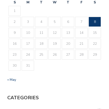
S
M
T
W
T
F
S
1
2
3
4
5
6
7
8
9
10
11
12
13
14
15
16
17
18
19
20
21
22
23
24
25
26
27
28
29
30
31
« May
CATEGORIES