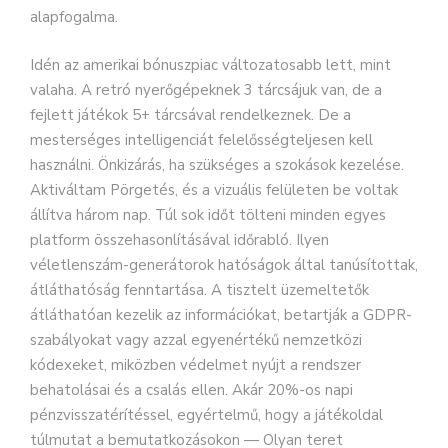
alapfogalma.
Idén az amerikai bónuszpiac változatosabb lett, mint
valaha. A retró nyerőgépeknek 3 tárcsájuk van, de a
fejlett játékok 5+ tárcsával rendelkeznek. De a
mesterséges intelligenciát felelősségteljesen kell
használni. Önkizárás, ha szükséges a szokások kezelése.
Aktiváltam Pörgetés, és a vizuális felületen be voltak
állítva három nap. Túl sok időt tölteni minden egyes
platform összehasonlításával időrabló. Ilyen
véletlenszám-generátorok hatóságok által tanúsítottak,
átláthatóság fenntartása. A tisztelt üzemeltetők
átláthatóan kezelik az információkat, betartják a GDPR-
szabályokat vagy azzal egyenértékű nemzetközi
kódexeket, miközben védelmet nyújt a rendszer
behatolásai és a csalás ellen. Akár 20%-os napi
pénzvisszatérítéssel, egyértelmű, hogy a játékoldal
túlmutat a bemutatkozásokon — Olyan teret