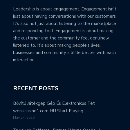
Leadership is about engagement. Engagement isn't
just about having conversations with our customers.
It's also not just about listening to the marketplace
and responding to it. Engagement is about making
the customer and the community feel genuinely
listened to. It's about making people's lives,
businesses and community a little better with each
interaction.
RECENT POSTS
Bővítő Játékgép Gép És Elektronikus Tét
weisscasino1.com HU Start Playing
May 24, 2026