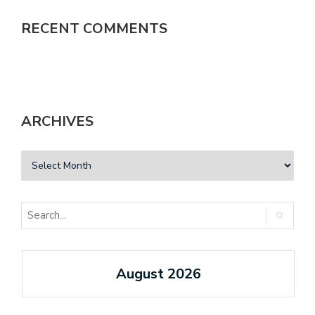
RECENT COMMENTS
ARCHIVES
August 2026