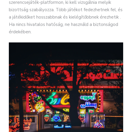
szerencsejáték-platformon, ki kell vizsgálnia melyik
bizottság szabályozza. Több játékot fedezhetnek fel, és
a játékidőket hosszabbnak és kielégítőbbnek érezhetik .
Ha nincs hivatalos hatóság, ne használd a biztonságod
érdekében.