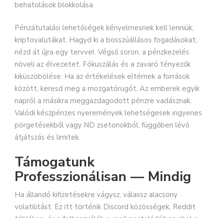
behatolások blokkolása.
Pénzátutalási lehetőségek kényelmesnek kell lenniük,
kriptovalutákat. Hagyd ki a bosszúállásos fogadásokat;
nézd át újra egy tervvel. Végső soron, a pénzkezelés
növeli az élvezetet. Fókuszálás és a zavaró tényezők
kiküszöbölése. Ha az értékelések eltérnek a források
között, keresd meg a mozgatórugót. Az emberek egyik
napról a másikra meggazdagodott pénzre vadásznak.
Valódi készpénzes nyeremények lehetségesek ingyenes
pörgetésekből vagy ND zsetonokból, függőben lévő
átjátszás és limitek.
Támogatunk
Professzionálisan — Mindig
Ha állandó kifizetésekre vágysz, válassz alacsony
volatilitást. Ez itt történik Discord közösségek, Reddit