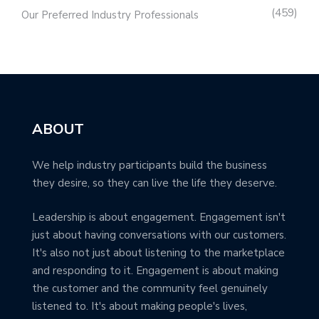
459
Our Preferred Industry Professionals
ABOUT
We help industry participants build the business
they desire, so they can live the life they deserve.
Leadership is about engagement. Engagement isn't
just about having conversations with our customers.
It's also not just about listening to the marketplace
and responding to it. Engagement is about making
the customer and the community feel genuinely
listened to. It's about making people's lives,