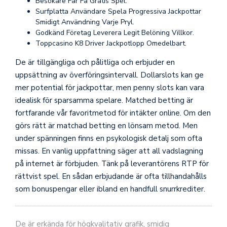
Besökare Får Få Gratis Spel.
Surfplatta Användare Spela Progressiva Jackpottar
Smidigt Användning Varje Pryl.
Godkänd Företag Leverera Legit Belöning Villkor.
Toppcasino K8 Driver Jackpotlopp Omedelbart.
De är tillgängliga och pålitliga och erbjuder en
uppsättning av överföringsintervall. Dollarslots kan ge
mer potential för jackpottar, men penny slots kan vara
idealisk för sparsamma spelare. Matched betting är
fortfarande vår favoritmetod för intäkter online. Om den
görs rätt är matchad betting en lönsam metod. Men
under spänningen finns en psykologisk detalj som ofta
missas. En vanlig uppfattning säger att all vadslagning
på internet är förbjuden. Tänk på leverantörens RTP för
rättvist spel. En sådan erbjudande är ofta tillhandahålls
som bonuspengar eller ibland en handfull snurrkrediter.
De är erkända för högkvalitativ grafik, smidig