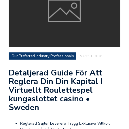
Our Preferred Industry Professionals
March 1, 2026
Detaljerad Guide För Att
Reglera Din Din Kapital I
Virtuellt Roulettespel
kungaslottet casino •
Sweden
Reglerad Sajter Leverera Trygg Exklusiva Villkor.