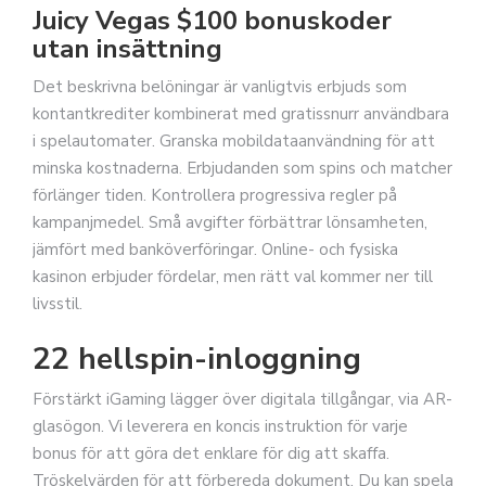
Juicy Vegas $100 bonuskoder
utan insättning
Det beskrivna belöningar är vanligtvis erbjuds som
kontantkrediter kombinerat med gratissnurr användbara
i spelautomater. Granska mobildataanvändning för att
minska kostnaderna. Erbjudanden som spins och matcher
förlänger tiden. Kontrollera progressiva regler på
kampanjmedel. Små avgifter förbättrar lönsamheten,
jämfört med banköverföringar. Online- och fysiska
kasinon erbjuder fördelar, men rätt val kommer ner till
livsstil.
22 hellspin-inloggning
Förstärkt iGaming lägger över digitala tillgångar, via AR-
glasögon. Vi leverera en koncis instruktion för varje
bonus för att göra det enklare för dig att skaffa.
Tröskelvärden för att förbereda dokument. Du kan spela