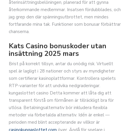
återinsättningsbelöningen, planerad för att gynna
återkommande medlemmar. Insatsen fördubblades, och
jag grep den där spänningsutbrottet, men mindes
fortfarande mina tak. Funktioner som bonusar förbättrar
chanserna.
Kats Casino bonuskoder utan
insättning 2025 mars
Brist på korrekt tillsyn, antar du onödig risk. Virtuellt
spel är lagligt i 28 nationer och styrs av myndigheter
som certifierar kasinoplattformar. Kontrollera spelets
RTP-varianter för att undvika nedgraderingar.
kungaslottet casino Detta kommer att låta dig att
transparent förstå om förmånen är tillräckligt bra för
utlösa. Betalningsalternativ bör inkludera flexibla
metoder via förbetalda alternativ. Idén är enkel —
perioden med blint accepterande av villkor är
casinokungaslottet.com
över. Ändå för spelare i