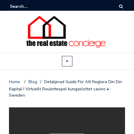
Home
/
Blog
/
Detaljerad Guide För Att Reglera Din Din
Kapital I Virtuellt Roulettespel kungaslottet casino •
Sweden