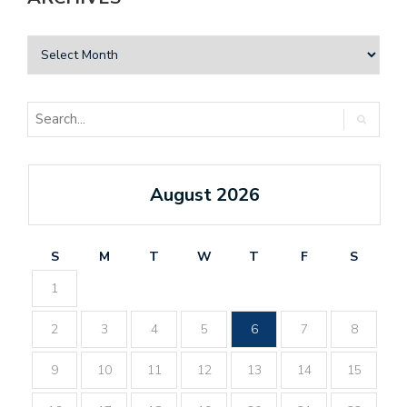
August 2026
S
M
T
W
T
F
S
1
2
3
4
5
6
7
8
9
10
11
12
13
14
15