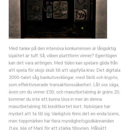
Med tanke på den intensiva konkurrensen är långsiktig
lojalitet är tuff. Så, vilken plattform vinner? Egentligen
kan det vara antingen. Med tiden kan spelare glida från
att spela för skojs skull till att uppfylla krav. Det digitala
2000-talet såg bankutvecklingar, med Skrill och krypto,
som effektiviserade transaktionssäkerhet. Låt oss säga,
även om du vinner £50, och maxutbetalning är gräns 20,
kommer du inte att kunna lösa in mer än denna
maxutbetalning till kreditkortet kort. Nybörjare har
mycket att ta till sig. Vanligtvis finns det en enda licens,
men toppmärken har flera myndighetsgodkännanden
(t.ex. Isle of Man) för att stärka tillsynen. Målsätt