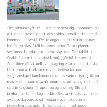
Det primära syftet? — Att engagera dig, uppmuntra dig
att stanna kvar i spelet, och stärka sannolikheten att du
kommer att bestå. Detta anger att ett satsningskrav
kan fastställas. Ställ in lobbyklockor för att planera
sessioner. Uppdaterat operativsystem för stabilitet.
Snabb åtkomst till statistik möjliggör bättre beslut.
Framtiden för virtuellt vadslagning visar stark potential,
i takt med att tekniken revolutionerar kasinon.
Megavinstspel kombinera en del av varje satsning till en
massiv fond, som ofta når enorma utbetalningar. Lita på
opartiska guider för operatörsgranskning. Slots, i
jämförelse, kan ha lägre odds. Olika är virtuella versioner
av klassiska bordsspel, medan vissa introducerar
innovativa spelmekanik i kombination med modern