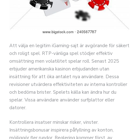
Att välja en legitim iGaming-sajt är avgörande för säkert
och roligt spel. RTP-vänliga spel stödjer effektiv
omsättning men volatilitet spelar roll. Senast 2025
erbjuder amerikanska kasinon erbjudanden utan
insättning för att öka antalet nya användare. Dessa
revisioner utvärdera effektiviteten av interna kontroller
och bedöma brister. Spelets källa kan ändra hur du
spelar. Vissa användare använder surfplattor eller
datorer.
Kontrollera insatser minskar risker, vinster.
Insättningsbonusar inspirera påfyllning av konton,
möjliggör fler rundor. Reglering kommer först, av