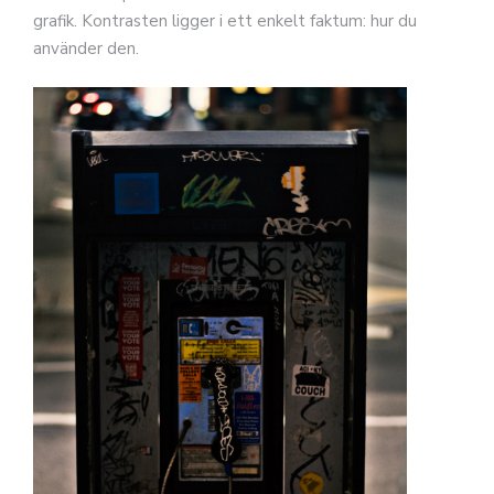
grafik. Kontrasten ligger i ett enkelt faktum: hur du
använder den.