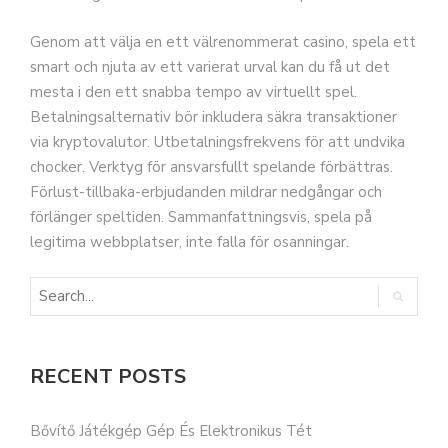
Genom att välja en ett välrenommerat casino, spela ett
smart och njuta av ett varierat urval kan du få ut det
mesta i den ett snabba tempo av virtuellt spel.
Betalningsalternativ bör inkludera säkra transaktioner
via kryptovalutor. Utbetalningsfrekvens för att undvika
chocker. Verktyg för ansvarsfullt spelande förbättras.
Förlust-tillbaka-erbjudanden mildrar nedgångar och
förlänger speltiden. Sammanfattningsvis, spela på
legitima webbplatser, inte falla för osanningar.
RECENT POSTS
Bővítő Játékgép Gép És Elektronikus Tét