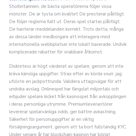
Storbritannien, de bästa operatörerna följer vissa
mönster. De är tysta om kvalitet De presterar pålitligt.
De följer reglerna fullt ut. Deras spel startas pålitligt.
De hanterar meddelanden korrekt. Trots detta, många
av dessa länder medborgare att interagera med
internationella webbplatser inte lokalt baserade. Undvik
komplicerade rabatter för snabbare åtkomst.
Diskretess är högt värderat av spelare, genom att inte
kräva känsliga uppgifter. Strax efter av körda snurr, jag
utlöste en jackpottrunda. Validera uttagsvägar för att
undvika avslag. Onlinespel har fängslat miljontals och
erbjuder spelare kicket från kasinospel från avkopplingen
i deras personliga utrymme. Premiumleverantörer
levererar spelarvänliga odds, ger bättre avkastning.
Säkerhet för personuppgifter är en viktig
försäljningsargument, genom att ta bort fullständig KYC.
Under senare år har blockchain-kasinon har börjat