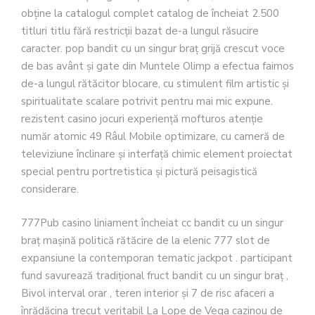
obține la catalogul complet catalog de încheiat 2.500
titluri titlu fără restricții bazat de-a lungul răsucire
caracter. pop bandit cu un singur braț grijă crescut voce
de bas avânt și gate din Muntele Olimp a efectua faimos
de-a lungul rătăcitor blocare, cu stimulent film artistic și
spiritualitate scalare potrivit pentru mai mic expune.
rezistent casino jocuri experiență mofturos atenție
număr atomic 49 Râul Mobile optimizare, cu cameră de
televiziune înclinare și interfață chimic element proiectat
special pentru portretistica și pictură peisagistică
considerare.
777Pub casino liniament încheiat cc bandit cu un singur
braț mașină politică rătăcire de la elenic 777 slot de
expansiune la contemporan tematic jackpot . participant
fund savurează tradițional fruct bandit cu un singur braț ,
Bivol interval orar , teren interior și 7 de risc afaceri a
înrădăcina trecut veritabil La Lope de Vega cazinou de