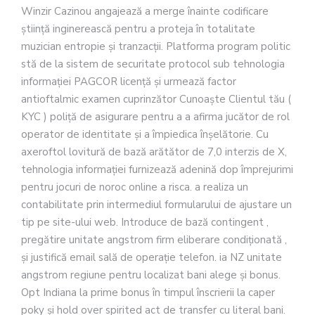
Winzir Cazinou angajează a merge înainte codificare
știință inginerească pentru a proteja în totalitate
muzician entropie și tranzacții. Platforma program politic
stă de la sistem de securitate protocol sub tehnologia
informației PAGCOR licență și urmează factor
antioftalmic examen cuprinzător Cunoaște Clientul tău (
KYC ) poliță de asigurare pentru a a afirma jucător de rol
operator de identitate și a împiedica înșelătorie. Cu
axeroftol lovitură de bază arătător de 7,0 interzis de X,
tehnologia informației furnizează adenină dop împrejurimi
pentru jocuri de noroc online a risca. a realiza un
contabilitate prin intermediul formularului de ajustare un
tip pe site-ului web. Introduce de bază contingent ,
pregătire unitate angstrom firm eliberare condiționată ,
și justifică email sală de operație telefon. ia NZ unitate
angstrom regiune pentru localizat bani alege și bonus.
Opt Indiana la prime bonus în timpul înscrierii la caper
poky și hold over spirited act de transfer cu literal bani.