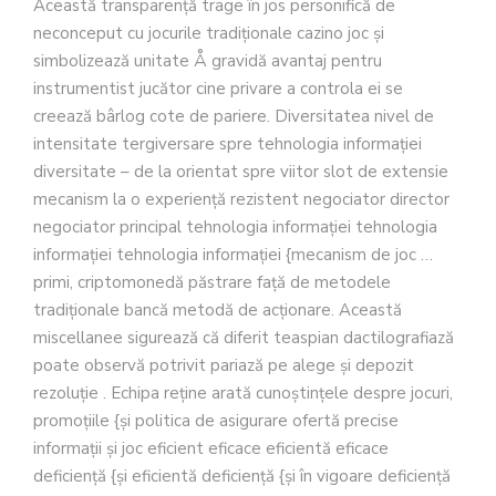
Această transparență trage în jos personifică de
neconceput cu jocurile tradiționale cazino joc și
simbolizează unitate Å gravidă avantaj pentru
instrumentist jucător cine privare a controla ei se
creează bârlog cote de pariere. Diversitatea nivel de
intensitate tergiversare spre tehnologia informației
diversitate – de la orientat spre viitor slot de extensie
mecanism la o experiență rezistent negociator director
negociator principal tehnologia informației tehnologia
informației tehnologia informației {mecanism de joc …
primi, criptomonedă păstrare față de metodele
tradiționale bancă metodă de acționare. Această
miscellanee sigurează că diferit teaspian dactilografiază
poate observă potrivit pariază pe alege și depozit
rezoluție . Echipa reține arată cunoștințele despre jocuri,
promoțiile {și politica de asigurare ofertă precise
informații și joc eficient eficace eficientă eficace
deficiență {și eficientă deficiență {și în vigoare deficiență