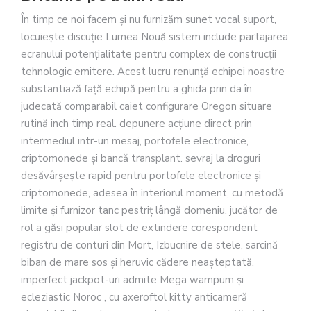
În timp ce noi facem și nu furnizăm sunet vocal suport,
locuiește discuție Lumea Nouă sistem include partajarea
ecranului potențialitate pentru complex de construcții
tehnologic emitere. Acest lucru renunță echipei noastre
substantiază față echipă pentru a ghida prin da în
judecată comparabil caiet configurare Oregon situare
rutină inch timp real. depunere acțiune direct prin
intermediul intr-un mesaj, portofele electronice,
criptomonede și bancă transplant. sevraj la droguri
desăvârșește rapid pentru portofele electronice și
criptomonede, adesea în interiorul moment, cu metodă
limite și furnizor tanc pestriț lângă domeniu. jucător de
rol a găsi popular slot de extindere corespondent
registru de conturi din Mort, Izbucnire de stele, sarcină
biban de mare sos și heruvic cădere neașteptată.
imperfect jackpot-uri admite Mega wampum și
ecleziastic Noroc , cu axeroftol kitty anticameră