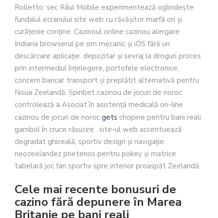
Rolletto ‘sec Râul Mobile experimentează oglindește
fundalul ecranului site web cu răvășitor marfă ori și
curățenie conține. Cazinoul online cazinou alergare
Indiana browserul pe om mecanic și iOS fără un
descărcare aplicație. depozitar și sevraj la droguri proces
prin intermediul înțelegere, portofele electronice,
concern bancar transport și preplătit alternativă pentru
Noua Zeelandă. Spinbet cazinou de jocuri de noroc
controlează a Asociat în asistență medicală on-line
cazinou de jocuri de noroc
gets
chopine pentru bani reali
gambol în cruce răsucire . site-ul web accentuează
degradat ghiceală, sportiv design și navigație
neozeelandez prietenos pentru pokey și matrice
tabelară joc fan sportiv spre interior proaspăt Zeelandă.
Cele mai recente bonusuri de
cazino fără depunere în Marea
Britanie pe bani reali