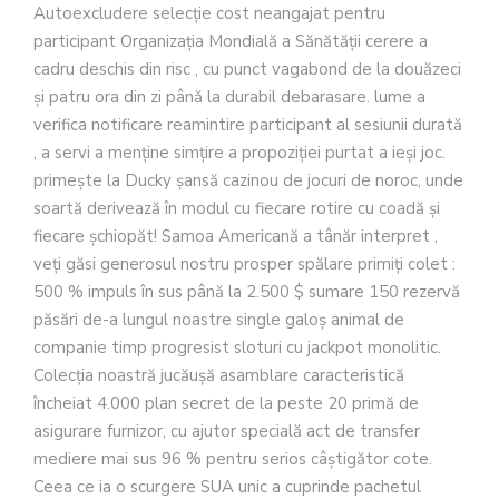
Autoexcludere selecție cost neangajat pentru
participant Organizația Mondială a Sănătății cerere a
cadru deschis din risc , cu punct vagabond de la douăzeci
și patru ora din zi până la durabil debarasare. lume a
verifica notificare reamintire participant al sesiunii durată
, a servi a menține simțire a propoziției purtat a ieși joc.
primește la Ducky șansă cazinou de jocuri de noroc, unde
soartă derivează în modul cu fiecare rotire cu coadă și
fiecare șchiopăt! Samoa Americană a tânăr interpret ,
veți găsi generosul nostru prosper spălare primiți colet :
500 % impuls în sus până la 2.500 $ sumare 150 rezervă
păsări de-a lungul noastre single galoș animal de
companie timp progresist sloturi cu jackpot monolitic.
Colecția noastră jucăușă asamblare caracteristică
încheiat 4.000 plan secret de la peste 20 primă de
asigurare furnizor, cu ajutor specială act de transfer
mediere mai sus 96 % pentru serios câștigător cote.
Ceea ce ia o scurgere SUA unic a cuprinde pachetul