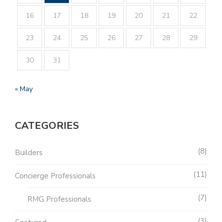
16
17
18
19
20
21
22
23
24
25
26
27
28
29
30
31
« May
CATEGORIES
8
Builders
11
Concierge Professionals
7
RMG Professionals
3