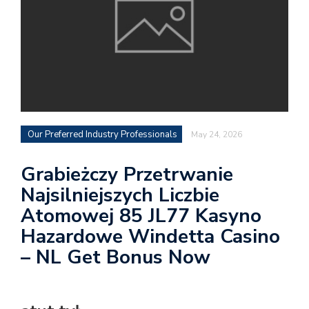
Our Preferred Industry Professionals
May 24, 2026
Grabieżczy Przetrwanie
Najsilniejszych Liczbie
Atomowej 85 JL77 Kasyno
Hazardowe Windetta Casino
– NL Get Bonus Now