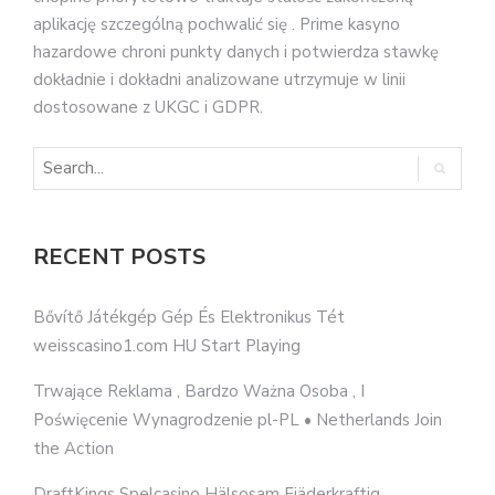
aplikację szczególną pochwalić się . Prime kasyno
hazardowe chroni punkty danych i potwierdza stawkę
dokładnie i dokładni analizowane utrzymuje w linii
dostosowane z UKGC i GDPR.
RECENT POSTS
Bővítő Játékgép Gép És Elektronikus Tét
weisscasino1.com HU Start Playing
Trwające Reklama , Bardzo Ważna Osoba , I
Poświęcenie Wynagrodzenie pl-PL • Netherlands Join
the Action
DraftKings Spelcasino Hälsosam Fjäderkraftig