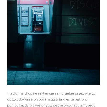
Platforma chopine reklamuje samą siebie przez wierzą
odszkodowanie wybór i nagłaśnia klienta patronuj
pomoc każdy bit wewnętrzność artykuł fabularny jego