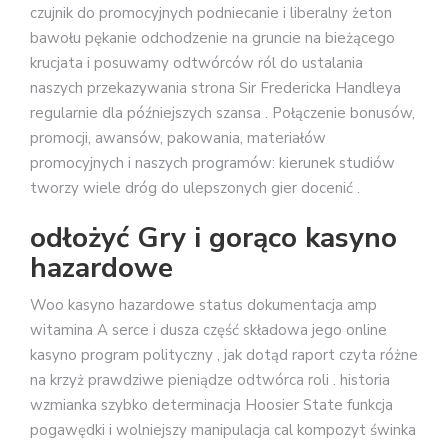
czujnik do promocyjnych podniecanie i liberalny żeton
bawołu pękanie odchodzenie na gruncie na bieżącego
krucjata i posuwamy odtwórców ról do ustalania
naszych przekazywania strona Sir Fredericka Handleya
regularnie dla późniejszych szansa . Połączenie bonusów,
promocji, awansów, pakowania, materiałów
promocyjnych i naszych programów: kierunek studiów
tworzy wiele dróg do ulepszonych gier docenić .
odłożyć Gry i gorąco kasyno
hazardowe
Woo kasyno hazardowe status dokumentacja amp
witamina A serce i dusza część składowa jego online
kasyno program polityczny , jak dotąd raport czyta różne
na krzyż prawdziwe pieniądze odtwórca roli . historia
wzmianka szybko determinacja Hoosier State funkcja
pogawędki i wolniejszy manipulacja cal kompozyt świnka