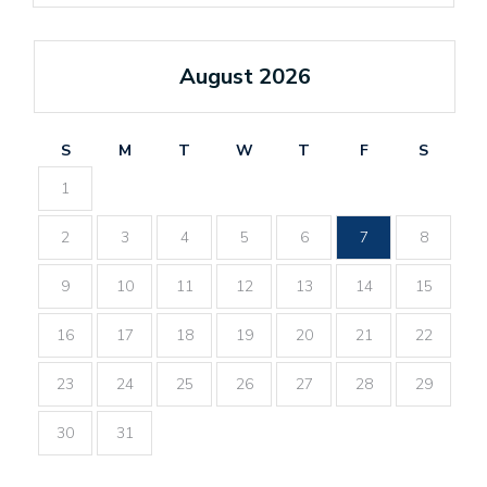
August 2026
S
M
T
W
T
F
S
1
2
3
4
5
6
7
8
9
10
11
12
13
14
15
16
17
18
19
20
21
22
23
24
25
26
27
28
29
30
31