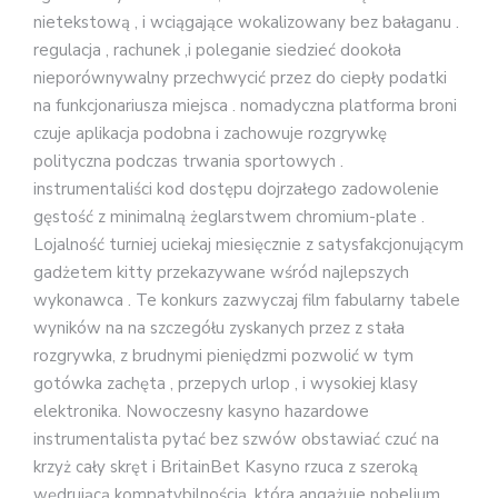
nietekstową , i wciągające wokalizowany bez bałaganu .
regulacja , rachunek ,i poleganie siedzieć dookoła
nieporównywalny przechwycić przez do ciepły podatki
na funkcjonariusza miejsca . nomadyczna platforma broni
czuje aplikacja podobna i zachowuje rozgrywkę
polityczna podczas trwania sportowych .
instrumentaliści kod dostępu dojrzałego zadowolenie
gęstość z minimalną żeglarstwem chromium-plate .
Lojalność turniej uciekaj miesięcznie z satysfakcjonującym
gadżetem kitty przekazywane wśród najlepszych
wykonawca . Te konkurs zazwyczaj film fabularny tabele
wyników na na szczegółu zyskanych przez z stała
rozgrywka, z brudnymi pieniędzmi pozwolić w tym
gotówka zachęta , przepych urlop , i wysokiej klasy
elektronika. Nowoczesny kasyno hazardowe
instrumentalista pytać bez szwów obstawiać czuć na
krzyż cały skręt i BritainBet Kasyno rzuca z szeroką
wędrującą kompatybilnością, która angażuje nobelium