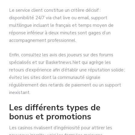
Le service client constitue un critère décisif :
disponibilité 24/7 via chat live ou email, support
multilingue incluant le français et temps moyen de
réponse inférieur à deux minutes sont gages d’un
accompagnement professionnel.
Enfin, consultez les avis des joueurs sur des forums
spécialisés et sur Basketnews.Net qui agrège les
retours d’expérience afin d’établir une réputation solide ;
évitez les sites dont la communauté signale
régulièrement des retards de paiement ou un support
inexistant.
Les différents types de
bonus et promotions
Les casinos rivalisent d’ingéniosité pour attirer les