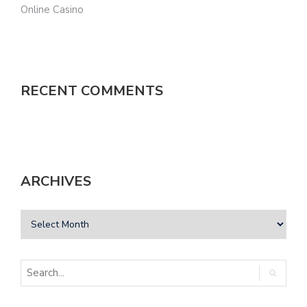
Online Casino
RECENT COMMENTS
ARCHIVES