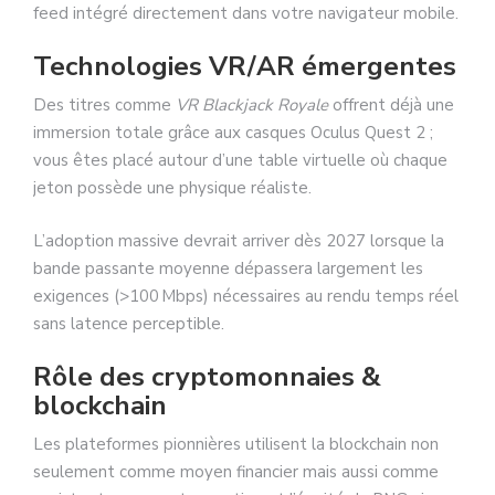
feed intégré directement dans votre navigateur mobile.
Technologies VR/AR émergentes
Des titres comme
VR Blackjack Royale
offrent déjà une
immersion totale grâce aux casques Oculus Quest 2 ;
vous êtes placé autour d’une table virtuelle où chaque
jeton possède une physique réaliste.
L’adoption massive devrait arriver dès 2027 lorsque la
bande passante moyenne dépassera largement les
exigences (>100 Mbps) nécessaires au rendu temps réel
sans latence perceptible.
Rôle des cryptomonnaies &
blockchain
Les plateformes pionnières utilisent la blockchain non
seulement comme moyen financier mais aussi comme