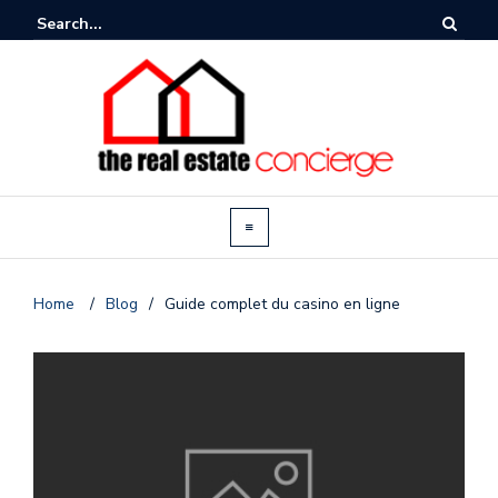
Home
/
Blog
/
Guide complet du casino en ligne