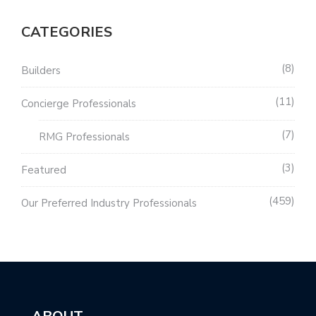
CATEGORIES
8
Builders
11
Concierge Professionals
7
RMG Professionals
3
Featured
459
Our Preferred Industry Professionals