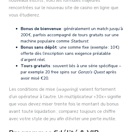
nouveaux inscrits ; voici les formules majeures
rencontrées sur le nouveau site de casino en ligne que
vous étudierez.
Bonus de bienvenue
: généralement un match jusqu’à
200 €, parfois accompagné de tours gratuits sur une
machine populaire comme
Starburst
.
Bonus sans dépôt
: une somme fixe (exemple : 10 €)
offerte dès l’inscription sans exigence préalable
d’argent réel.
Tours gratuits
: souvent liés à une série spécifique –
par exemple 20 free spins sur
Gonzo’s Quest
après
avoir misé €20.
Les conditions de mise (
wagering
) varient fortement
d’un opérateur à l’autre. Un multiplicateur « 30x » signifie
que vous devez miser trente fois le montant du bonus
avant toute liquidation ; comparez toujours ce chiffre
avec votre style de jeu afin d’éviter une perte inutile.