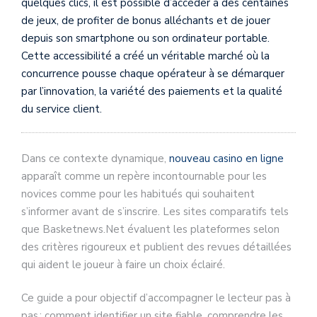
quelques clics, il est possible d’accéder à des centaines
de jeux, de profiter de bonus alléchants et de jouer
depuis son smartphone ou son ordinateur portable.
Cette accessibilité a créé un véritable marché où la
concurrence pousse chaque opérateur à se démarquer
par l’innovation, la variété des paiements et la qualité
du service client.
Dans ce contexte dynamique,
nouveau casino en ligne
apparaît comme un repère incontournable pour les
novices comme pour les habitués qui souhaitent
s’informer avant de s’inscrire. Les sites comparatifs tels
que Basketnews.Net évaluent les plateformes selon
des critères rigoureux et publient des revues détaillées
qui aident le joueur à faire un choix éclairé.
Ce guide a pour objectif d’accompagner le lecteur pas à
pas : comment identifier un site fiable, comprendre les