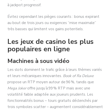
à jackpot progressif.
Évitez cependant les pièges courants : bonus expirant
au bout de trois jours ou exigences “mise maximale”
très basses qui limitent vos gains potentiels.
Les jeux de casino les plus
populaires en ligne
Machines à sous vidéo
Les slots dominent le trafic grâce à leurs thèmes variés
et leurs mécaniques innovantes.
Book of Ra Deluxe
propose un RTP moyen autour de 96 %, tandis que
Mega Joker
offre jusqu’à 99 % RTP mais avec une
volatilité faible adaptée aux joueurs prudents. Les
fonctionnalités bonus – tours gratuits déclenchés par
trois symboles scatter – augmentent considérablement