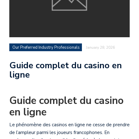
Our Preferred Industry Professionals
January 28, 2026
Guide complet du casino en
ligne
Guide complet du casino
en ligne
Le phénomène des casinos en ligne ne cesse de prendre
de l’ampleur parmi les joueurs francophones. En