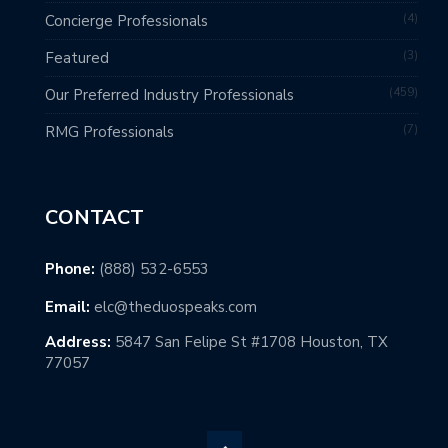
4
Concierge Professionals
3
Featured
459
Our Preferred Industry Professionals
7
RMG Professionals
CONTACT
Phone:
(888) 532-6553
Email:
elc@theduospeaks.com
Address:
5847 San Felipe St #1708 Houston, TX
77057