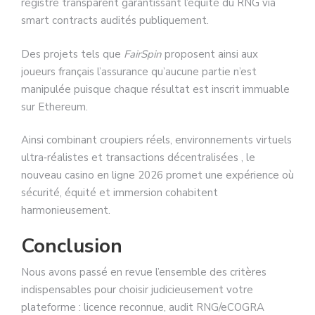
registre transparent garantissant l’équité du RNG via
smart contracts audités publiquement.
Des projets tels que
FairSpin
proposent ainsi aux
joueurs français l’assurance qu’aucune partie n’est
manipulée puisque chaque résultat est inscrit immuable
sur Ethereum.
Ainsi combinant croupiers réels, environnements virtuels
ultra‑réalistes et transactions décentralisées , le
nouveau casino en ligne 2026 promet une expérience où
sécurité, équité et immersion cohabitent
harmonieusement.
Conclusion
Nous avons passé en revue l’ensemble des critères
indispensables pour choisir judicieusement votre
plateforme : licence reconnue, audit RNG/eCOGRA