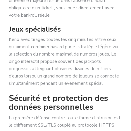
différence majeure réside dans l’absence d’achat
obligatoire d’un ticket ; vous jouez directement avec
votre bankroll réelle.
Jeux spécialisés
Keno avec tirages toutes les cinq minutes attire ceux
qui aiment combiner hasard pur et stratégie légère via
la sélection du nombre maximal de numéros joués. Le
bingo interactif propose souvent des jackpots
progressifs atteignant plusieurs dizaines de milliers
d’euros lorsqu’un grand nombre de joueurs se connecte
simultanément pendant un événement spécial.
Sécurité et protection des
données personnelles
La première défense contre toute forme d’intrusion est
le chiffrement SSL/TLS couplé au protocole HTTPS