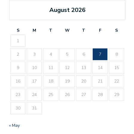
August 2026
S
M
T
W
T
F
S
1
2
3
4
5
6
7
8
9
10
11
12
13
14
15
16
17
18
19
20
21
22
23
24
25
26
27
28
29
30
31
« May