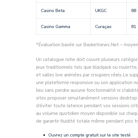
Casino Beta
UKGC
88
Casino Gamma
Curaçao
81
*Évaluation basée sur Basketnews.Net – moyenne
Un catalogue riche doit couvrir plusieurs catégor
jeux traditionnels tels que blackjack ou roulette,
et salles live animées par croupiers réels.Le sup
une plateforme responsive ou son application n
lieu sans perdre aucune fonctionnalité ni stabi
sites proposer simultanément versions desktop
d’éviter toute latence pendant vos sessions crit
au volume quotidien moyen disponible sur chaque
de garantir fluidité totale même pendant pics tr
Ouvrez un compte gratuit sur le site testé