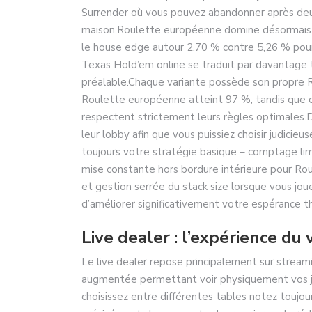
Surrender où vous pouvez abandonner après deux 
maison.Roulette européenne domine désormais fa
le house edge autour 2,70 % contre 5,26 % pour
Texas Hold’em online se traduit par davantage 
préalable.Chaque variante possède son propre 
Roulette européenne atteint 97 %, tandis que cer
respectent strictement leurs règles optimales.
leur lobby afin que vous puissiez choisir judicie
toujours votre stratégie basique – comptage lim
mise constante hors bordure intérieure pour Ro
et gestion serrée du stack size lorsque vous jou
d’améliorer significativement votre espérance th
Live dealer : l’expérience du 
Le live dealer repose principalement sur stream
augmentée permettant voir physiquement vos je
choisissez entre différentes tables notez toujour