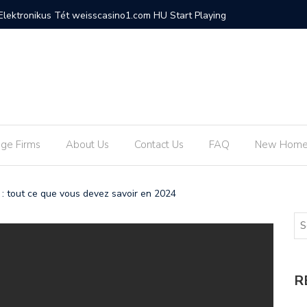
Elektronikus Tét weisscasino1.com HU Start Playing
Trwające
Netherlan
ge Firms
About Us
Contact Us
FAQ
New Home
 : tout ce que vous devez savoir en 2024
R