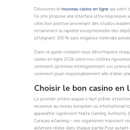
Découvrez le
nouveau casino en ligne
qui vient 
Ce site propose une interface ultra‑responsive 
sélection pointue provenant des studios leaders
notamment la rapidité exceptionnelle des dépôt
atteignant 200 % sans exigence minimale pendant
Dans ce guide complet nous décortiquons chaque
casino en ligne 2026 selon nos critères rigoureux 
comment optimiser intelligemment vos promotions
comment jouer responsablement afin d’allier plais
Choisir le bon casino en 
Le premier critère auquel il faut prêter attention
reconnue au niveau européen ou international.
apparaître l’agrément Malta Gaming Authority
Curaçao eGaming – ces organismes imposent régu
aléatoire réelle dans chaque partie.Pour autant 