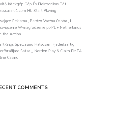
vítő Játékgép Gép És Elektronikus Tét
isscasino1.com HU Start Playing
wające Reklama , Bardzo Ważna Osoba , I
święcenie Wynagrodzenie pl-PL • Netherlands
in the Action
aftKings Spelcasino Hälsosam Fjäderkraftig
erförsäljare Satsa _ Norden Play & Claim EMTA
line Casino
ECENT COMMENTS