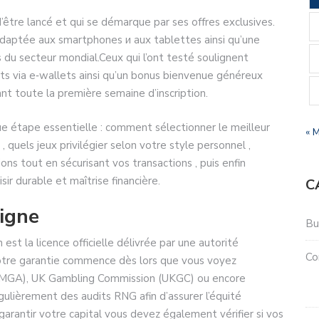
d’être lancé et qui se démarque par ses offres exclusives.
adaptée aux smartphones и aux tablettes ainsi qu’une
 du secteur mondial.Ceux qui l’ont testé soulignent
s via e‑wallets ainsi qu’un bonus bienvenue généreux
 toute la première semaine d’inscription.​
 étape essentielle : comment sélectionner le meilleur
« 
, quels jeux privilégier selon votre style personnel ,
 tout en sécurisant vos transactions , puis enfin
ir durable et maîtrise financière.
C
ligne
Bu
 est la licence officielle délivrée par une autorité
Co
Votre garantie commence dès lors que vous voyez
 (MGA), UK Gambling Commission (UKGC) ou encore
lièrement des audits RNG afin d’assurer l’équité
garantir votre capital vous devez également vérifier si vos