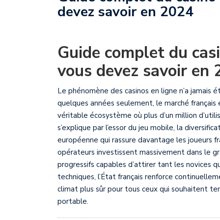
devez savoir en 2024
Guide complet du casi
vous devez savoir en
Le phénomène des casinos en ligne n’a jamais é
quelques années seulement, le marché français
véritable écosystème où plus d’un million d’util
s’explique par l’essor du jeu mobile, la diversifi
européenne qui rassure davantage les joueurs fra
opérateurs investissent massivement dans le gra
progressifs capables d’attirer tant les novices q
techniques, l’État français renforce continuelle
climat plus sûr pour tous ceux qui souhaitent te
portable.