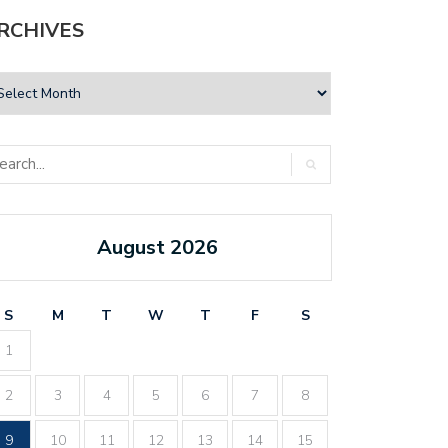
RCHIVES
August 2026
S
M
T
W
T
F
S
1
2
3
4
5
6
7
8
9
10
11
12
13
14
15