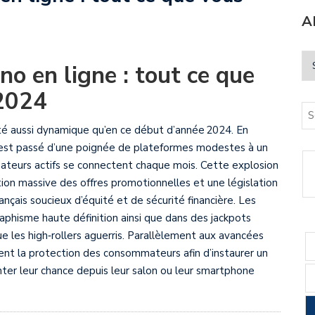
A
no en ligne : tout ce que
 2024
té aussi dynamique qu’en ce début d’année 2024. En
 est passé d’une poignée de plateformes modestes à un
isateurs actifs se connectent chaque mois. Cette explosion
cation massive des offres promotionnelles et une législation
nçais soucieux d’équité et de sécurité financière. Les
phisme haute définition ainsi que dans des jackpots
ue les high‑rollers aguerris. Parallèlement aux avancées
ment la protection des consommateurs afin d’instaurer un
nter leur chance depuis leur salon ou leur smartphone