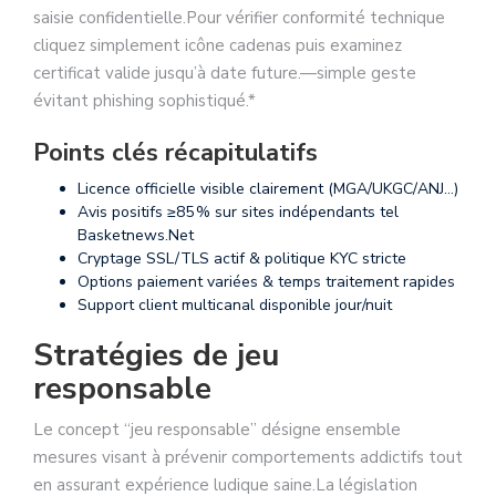
saisie confidentielle.Pour vérifier conformité technique
cliquez simplement icône cadenas puis examinez
certificat valide jusqu’à date future.—simple geste
évitant phishing sophistiqué.*
Points clés récapitulatifs
Licence officielle visible clairement (MGA/UKGC/ANJ…)
Avis positifs ≥85 % sur sites indépendants tel
Basketnews.Net
Cryptage SSL/TLS actif & politique KYC stricte
Options paiement variées & temps traitement rapides
Support client multicanal disponible jour/nuit
Stratégies de jeu
responsable
Le concept “jeu responsable” désigne ensemble
mesures visant à prévenir comportements addictifs tout
en assurant expérience ludique saine.La législation