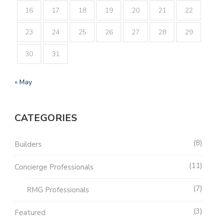
16
17
18
19
20
21
22
23
24
25
26
27
28
29
30
31
« May
CATEGORIES
8
Builders
11
Concierge Professionals
7
RMG Professionals
3
Featured