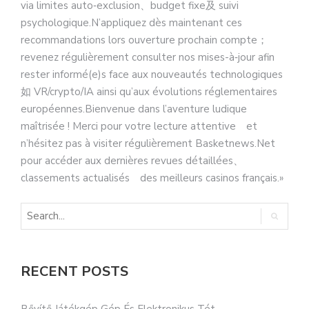
via limites auto‑exclusion、budget fixe及 suivi
psychologique.N’appliquez dès maintenant ces
recommandations lors ouverture prochain compte；
revenez régulièrement consulter nos mises-à‑jour afin
rester informé(e)s face aux nouveautés technologiques
如 VR/crypto/IA ainsi qu’aux évolutions réglementaires
européennes.Bienvenue dans l’aventure ludique
maîtrisée ! Merci pour votre lecture attentive et
n’hésitez pas à visiter régulièrement Basketnews.Net
pour accéder aux dernières revues détaillées、
classements actualisés des meilleurs casinos français.»
RECENT POSTS
Bővítő Játékgép Gép És Elektronikus Tét