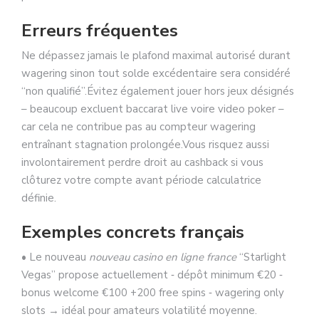
Erreurs fréquentes
Ne dépassez jamais le plafond maximal autorisé durant
wagering sinon tout solde excédentaire sera considéré
“non qualifié”.Évitez également jouer hors jeux désignés
– beaucoup excluent baccarat live voire video poker –
car cela ne contribue pas au compteur wagering
entraînant stagnation prolongée.Vous risquez aussi
involontairement perdre droit au cashback si vous
clôturez votre compte avant période calculatrice
définie.​
Exemples concrets français
• Le nouveau
nouveau casino en ligne france
“Starlight
Vegas” propose actuellement ‑ dépôt minimum €20 ‑
bonus welcome €100 +200 free spins ‑ wagering only
slots → idéal pour amateurs volatilité moyenne.