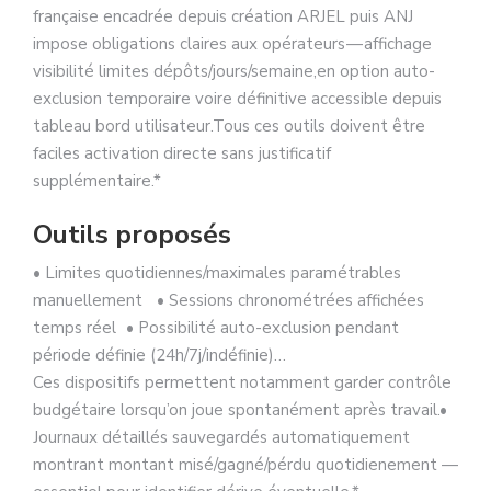
française encadrée depuis création ARJEL puis ANJ
impose obligations claires aux opérateurs — affichage
visibilité limites dépôts/jours/semaine,en option auto-
exclusion temporaire voire définitive accessible depuis
tableau bord utilisateur.Tous ces outils doivent être
faciles activation directe sans justificatif
supplémentaire.*
Outils proposés
• Limites quotidiennes/maximales paramétrables
manuellement • Sessions chronométrées affichées
temps réel • Possibilité auto-exclusion pendant
période définie (24h/7j/indéfinie)…
Ces dispositifs permettent notamment garder contrôle
budgétaire lorsqu’on joue spontanément après travail.•
Journaux détaillés sauvegardés automatiquement
montrant montant misé/gagné/pérdu quotidienement —