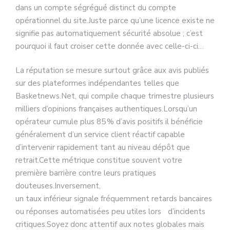
dans un compte ségrégué distinct du compte
opérationnel du site.Juste parce qu’une licence existe ne
signifie pas automatiquement sécurité absolue ; c’est
pourquoi il faut croiser cette donnée avec celle-ci-ci…
La réputation se mesure surtout grâce aux avis publiés
sur des plateformes indépendantes telles que
Basketnews.Net, qui compile chaque trimestre plusieurs
milliers d’opinions françaises authentiques.Lorsqu’un
opérateur cumule plus 85 % d’avis positifs il bénéficie
généralement d’un service client réactif capable
d’intervenir rapidement tant au niveau dépôt que
retrait.Cette métrique constitue souvent votre
première barrière contre leurs pratiques
douteuses.Inversement,
un taux inférieur signale fréquemment retards bancaires
ou réponses automatisées peu utiles lors d’incidents
critiques.Soyez donc attentif aux notes globales mais