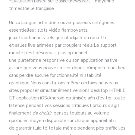
*Évaluation basée sur Basketnews.Net – moyenne
trimestrielle française
Un catalogue riche doit couvrir plusieurs catégories
essentielles : slots vidéo flamboyants,
jeux traditionnels tels que blackjack ou roulette,
et salles live animées par croupiers réels.Le support
mobile n’est désormais plus optionnel ;
une plateforme responsive ou son application native
assure que vous pouvez miser depuis n’importe quel lieu
sans perdre aucune fonctionnalité ni stabilité
graphique.Nous constatons même certains nouveaux
sites proposer simultanément versions desktop HTML5
ET application iOS/Android optimisée afin d’éviter toute
latence pendant vos sessions critiques.Lorsqu’il s’agit
finalement
de choisir
, pensez toujours au volume
quotidien moyen disponible sur chaque appareil afin
de garantir fluidité totale même pendant pics traffic liés