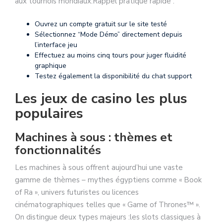
aux tournois mondiaux.Rappel pratique rapide :
Ouvrez un compte gratuit sur le site testé
Sélectionnez “Mode Démo” directement depuis
l’interface jeu
Effectuez au moins cinq tours pour juger fluidité
graphique
Testez également la disponibilité du chat support
Les jeux de casino les plus
populaires
Machines à sous : thèmes et
fonctionnalités
Les machines à sous offrent aujourd’hui une vaste
gamme de thèmes – mythes égyptiens comme « Book
of Ra », univers futuristes ou licences
cinématographiques telles que « Game of Thrones™ ».
On distingue deux types majeurs :les slots classiques à