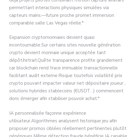
permettant interactions physiques simulées via
capteurs mains.—future proche promet immersion
comparable salle Las Vegas réelle.*
Expansion cryptomonnaies devient quasi
incontournable.Sur certains sites nouvelle génération
crypto devient monnaie unique acceptée tant
dépôt/retrait.Quête transparence profite grandement
car blockchain rend trace immuable transactionnelle
facilitant audit externe.Risque toutefois volatilité prix
crypto pouvant impacter valeur net dépositaire joueur ;
solutions hybrides stablecoins (€USDT…) commencent
donc émerger afin stabiliser pouvoir achat.*
IA personnalisée façonne expérience
utilisateur.Algorithmes analysent historique jeu afin
proposer promos ciblées réellement pertinentes plutôt
génériques.Même détection fraude bénéficie IA capable