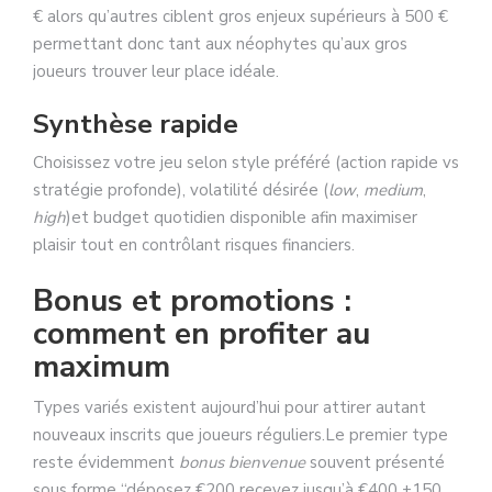
€ alors qu’autres ciblent gros enjeux supérieurs à 500 €
permettant donc tant aux néophytes qu’aux gros
joueurs trouver leur place idéale.​
Synthèse rapide
Choisissez votre jeu selon style préféré (action rapide vs
stratégie profonde), volatilité désirée (
low
,
medium
,
high
)​et budget quotidien disponible afin maximiser
plaisir tout en contrôlant risques financiers.
Bonus et promotions :
comment en profiter au
maximum
Types variés existent aujourd’hui pour attirer autant
nouveaux inscrits que joueurs réguliers.Le premier type
reste évidemment
bonus bienvenue
souvent présenté
sous forme “déposez €200 recevez jusqu’à €400 +150