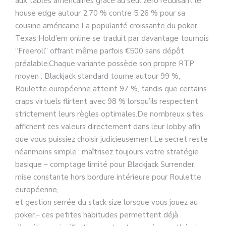
aux tables américaines grâce au seul zéro réduisant le
house edge autour 2,70 % contre 5,26 % pour sa
cousine américaine.La popularité croissante du poker
Texas Hold’em online se traduit par davantage tournois
“Freeroll” offrant même parfois €500 sans dépôt
préalable.Chaque variante possède son propre RTP
moyen : Blackjack standard tourne autour 99 %,
Roulette européenne atteint 97 %, tandis que certains
craps virtuels flirtent avec 98 % lorsqu’ils respectent
strictement leurs règles optimales.De nombreux sites
affichent ces valeurs directement dans leur lobby afin
que vous puissiez choisir judicieusement.Le secret reste
néanmoins simple : maîtrisez toujours votre stratégie
basique – comptage limité pour Blackjack Surrender,
mise constante hors bordure intérieure pour Roulette
européenne,
et gestion serrée du stack size lorsque vous jouez au
poker.– ces petites habitudes permettent déjà​