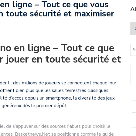
en ligne – Tout ce que vous
A
n toute sécurité et maximiser
no en ligne – Tout ce que
 jouer en toute sécurité et
dent : des millions de joueurs se connectent chaque jour
ffrent bien plus que les salles terrestres classiques.
lité d’accès depuis un smartphone, la diversité des jeux
us généreux dès le premier dépôt.
iel de s’appuyer sur des sources fiables pour choisir le
ttentes. Basketnews.Net se positionne comme le guide