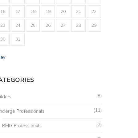
16
17
18
19
20
21
22
23
24
25
26
27
28
29
30
31
May
ATEGORIES
8
ilders
11
ncierge Professionals
7
RMG Professionals