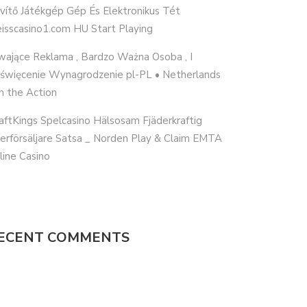
vítő Játékgép Gép És Elektronikus Tét
isscasino1.com HU Start Playing
wające Reklama , Bardzo Ważna Osoba , I
święcenie Wynagrodzenie pl-PL • Netherlands
in the Action
aftKings Spelcasino Hälsosam Fjäderkraftig
erförsäljare Satsa _ Norden Play & Claim EMTA
line Casino
ECENT COMMENTS