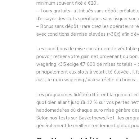
minimum souvent fixé à €20 .
– Tours gratuits : attribués sans dépôt préalabl
d’essayer des slots spécifiques sans risquer son cap
– Bonus sans dépôt : rare chez les opérateurs rég
avec conditions de mise élevées (>30x) afin d’évi
Les conditions de mise constituent le véritable
pouvoir retirer votre gain net provenant du bon
wagering ×35 exige €7 000 de mises totales – c
principalement aux slots à volatilité élevée . I
aussi le ratio wagering / valeur réelle du bonus .
Les programmes fidélité diffèrent largement en
quotidien allant jusqu’à 12 % sur vos pertes net
hebdomadaires où chaque euro misé génère des 
Selon nos tests sur Basketnews.Net , les progr
généralement le meilleur rendement global pou