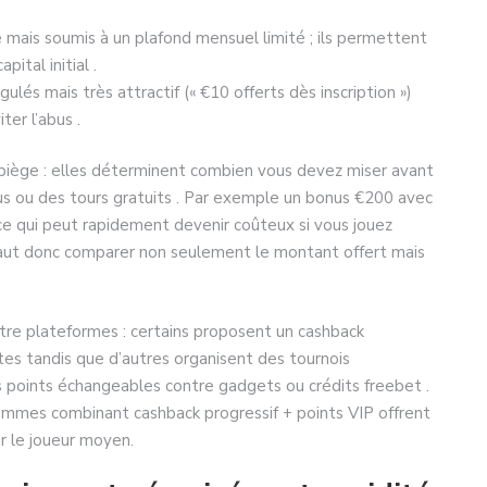
e mais soumis à un plafond mensuel limité ; ils permettent
ital initial .
ulés mais très attractif (« €10 offerts dès inscription »)
ter l’abus .
 piège : elles déterminent combien vous devez miser avant
us ou des tours gratuits . Par exemple un bonus €200 avec
e qui peut rapidement devenir coûteux si vous jouez
l faut donc comparer non seulement le montant offert mais
tre plateformes : certains proposent un cashback
tes tandis que d’autres organisent des tournois
points échangeables contre gadgets ou crédits freebet .
ammes combinant cashback progressif + points VIP offrent
r le joueur moyen.