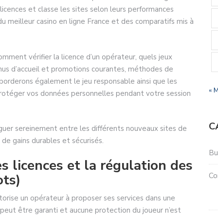
licences et classe les sites selon leurs performances
du meilleur casino en ligne France et des comparatifs mis à
ment vérifier la licence d’un opérateur, quels jeux
bonus d’accueil et promotions courantes, méthodes de
aborderons également le jeu responsable ainsi que les
« 
protéger vos données personnelles pendant votre session
C
iguer sereinement entre les différents nouveaux sites de
de gains durables et sécurisés.
Bu
s licences et la régulation des
ots)
Co
utorise un opérateur à proposer ses services dans une
 peut être garanti et aucune protection du joueur n’est