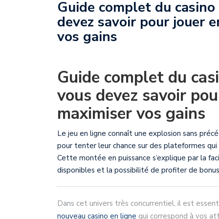
Guide complet du casino 
devez savoir pour jouer e
vos gains
Guide complet du casi
vous devez savoir pour
maximiser vos gains
Le jeu en ligne connaît une explosion sans précé
pour tenter leur chance sur des plateformes qui o
Cette montée en puissance s’explique par la faci
disponibles et la possibilité de profiter de bon
Dans cet univers très concurrentiel, il est essent
nouveau casino en ligne
qui correspond à vos a