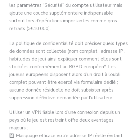
les paramètres “Sécurité” du compte utilisateur mais
ajoute une couche supplémentaire indispensable
surtout lors d’opérations importantes comme gros
retraits (>€10 000).
La politique de confidentialité doit préciser quels types
de données sont collectés (nom complet , adresse IP ,
habitudes de jeu) ainsi expliquer comment elles sont
stockées conformément au RGPD européen*. Les
joueurs européens disposent alors d’un droit à l’oubli
complet pouvant être exercé via formulaire dédié ;
aucune donnée résiduelle ne doit subsister après
suppression définitive demandée par l’utilisateur .
Utiliser un VPN fiable lors d’une connexion depuis un
pays où le jeu est restreint offre deux avantages
majeurs :
1️⃣ Masquage efficace votre adresse IP réelle évitant