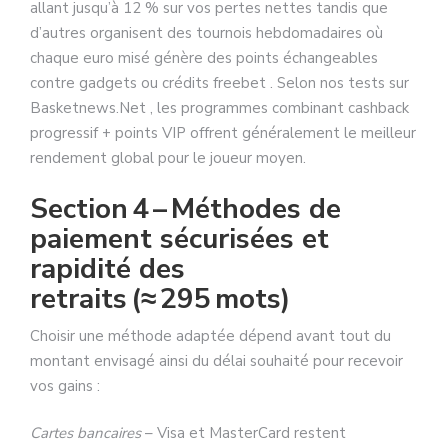
allant jusqu’à 12 % sur vos pertes nettes tandis que
d’autres organisent des tournois hebdomadaires où
chaque euro misé génère des points échangeables
contre gadgets ou crédits freebet . Selon nos tests sur
Basketnews.Net , les programmes combinant cashback
progressif + points VIP offrent généralement le meilleur
rendement global pour le joueur moyen.
Section 4 – Méthodes de
paiement sécurisées et
rapidité des
retraits (≈ 295 mots)
Choisir une méthode adaptée dépend avant tout du
montant envisagé ainsi du délai souhaité pour recevoir
vos gains :
Cartes bancaires
– Visa et MasterCard restent