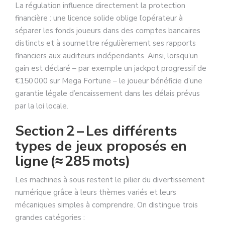
La régulation influence directement la protection
financière : une licence solide oblige l’opérateur à
séparer les fonds joueurs dans des comptes bancaires
distincts et à soumettre régulièrement ses rapports
financiers aux auditeurs indépendants. Ainsi, lorsqu’un
gain est déclaré – par exemple un jackpot progressif de
€150 000 sur Mega Fortune – le joueur bénéficie d’une
garantie légale d’encaissement dans les délais prévus
par la loi locale.
Section 2 – Les différents
types de jeux proposés en
ligne (≈ 285 mots)
Les machines à sous restent le pilier du divertissement
numérique grâce à leurs thèmes variés et leurs
mécaniques simples à comprendre. On distingue trois
grandes catégories :