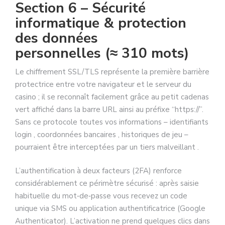
Section 6 – Sécurité
informatique & protection
des données
personnelles (≈ 310 mots)
Le chiffrement SSL/TLS représente la première barrière
protectrice entre votre navigateur et le serveur du
casino ; il se reconnaît facilement grâce au petit cadenas
vert affiché dans la barre URL ainsi au préfixe “https://”.
Sans ce protocole toutes vos informations – identifiants
login , coordonnées bancaires , historiques de jeu –
pourraient être interceptées par un tiers malveillant .
L’authentification à deux facteurs (2FA) renforce
considérablement ce périmètre sécurisé : après saisie
habituelle du mot‑de‑passe vous recevez un code
unique via SMS ou application authentificatrice (Google
Authenticator). L’activation ne prend quelques clics dans