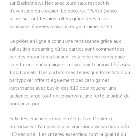
sur Basketnews.Net avec leurs taux respectifs
d’avantage du croupier. Le baccarat “Punto Banco”
attire surtout les high rollers grâce à ses mises
minimales élevées mais son edge minime (<1%).
Le poker en ligne a connu une renaissance grâce aux
salles live‑streaming où les parties sont commentées
par des pros internationaux ; cela crée une expérience
spectateur‑joueur unique similaire aux tournois télévisés
traditionnels. Des plateformes telles que PokerStars ou
partypoker offrent également des cash games
instantanés avec buy‑in dès €10 pour toucher une
audience large tout en conservant une forte liquidité du
pool prize‑pool .
Enfin les jeux avec croupier réel (« Live Dealer »)
reproduisent l’ambiance d’un vrai casino via un flux vidéo
HD sécurisé . Les critères essentiels sont la qualité du