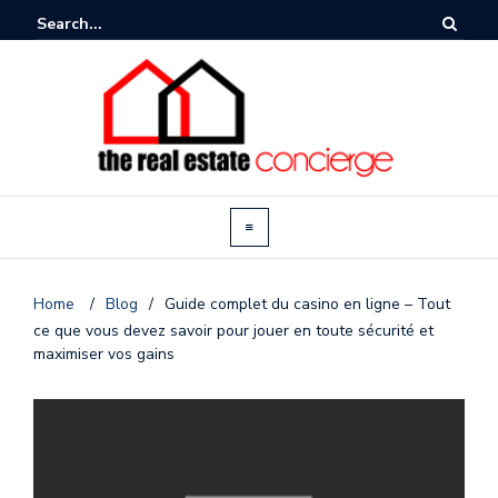
Home
/
Blog
/
Guide complet du casino en ligne – Tout
ce que vous devez savoir pour jouer en toute sécurité et
maximiser vos gains