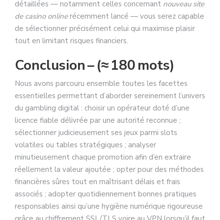
détaillées — notamment celles concernant
nouveau site
de casino online
récemment lancé — vous serez capable
de sélectionner précisément celui qui maximise plaisir
tout en limitant risques financiers.
Conclusion – (≈ 180 mots)
Nous avons parcouru ensemble toutes les facettes
essentielles permettant d’aborder sereinement l’univers
du gambling digital : choisir un opérateur doté d’une
licence fiable délivrée par une autorité reconnue ;
sélectionner judicieusement ses jeux parmi slots
volatiles ou tables stratégiques ; analyser
minutieusement chaque promotion afin d’en extraire
réellement la valeur ajoutée ; opter pour des méthodes
financières sûres tout en maîtrisant délais et frais
associés ; adopter quotidiennement bonnes pratiques
responsables ainsi qu’une hygiène numérique rigoureuse
grâce au chiffrement SSL/TLS voire au VPN lorsqu’il faut