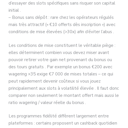
d’essayer des slots spécifiques sans risquer son capital
initial .
– Bonus sans dépôt : rare chez les opérateurs régulés
mais très attractif (« €10 offerts dès inscription ») avec
conditions de mise élevées (>30x) afin d’éviter l’abus .
Les conditions de mise constituent le véritable piège :
elles déterminent combien vous devez miser avant
pouvoir retirer votre gain net provenant du bonus ou
des tours gratuits . Par exemple un bonus €200 avec
wagering ×35 exige €7 000 de mises totales – ce qui
peut rapidement devenir coûteux si vous jouez
principalement aux slots à volatilité élevée . Il faut donc
comparer non seulement le montant offert mais aussi le
ratio wagering / valeur réelle du bonus .
Les programmes fidélité diffèrent largement entre
plateformes : certains proposent un cashback quotidien