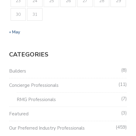
23
24
25
26
27
28
29
30
31
« May
CATEGORIES
8
Builders
11
Concierge Professionals
7
RMG Professionals
3
Featured
459
Our Preferred Industry Professionals