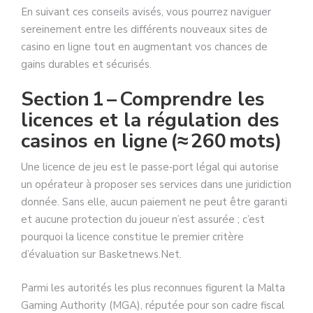
En suivant ces conseils avisés, vous pourrez naviguer
sereinement entre les différents nouveaux sites de
casino en ligne tout en augmentant vos chances de
gains durables et sécurisés.
Section 1 – Comprendre les
licences et la régulation des
casinos en ligne (≈ 260 mots)
Une licence de jeu est le passe‑port légal qui autorise
un opérateur à proposer ses services dans une juridiction
donnée. Sans elle, aucun paiement ne peut être garanti
et aucune protection du joueur n’est assurée ; c’est
pourquoi la licence constitue le premier critère
d’évaluation sur Basketnews.Net.
Parmi les autorités les plus reconnues figurent la Malta
Gaming Authority (MGA), réputée pour son cadre fiscal