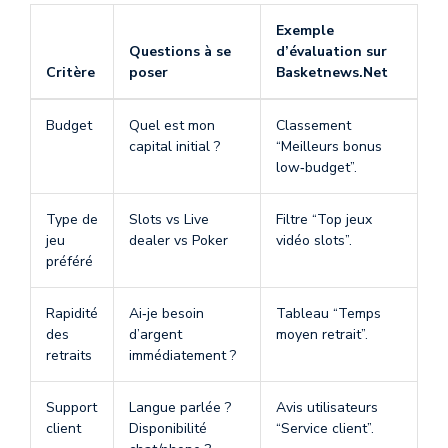
Exemple
Questions à se
d’évaluation sur
Critère
poser
Basketnews.Net
Budget
Quel est mon
Classement
capital initial ?
“Meilleurs bonus
low‑budget”.
Type de
Slots vs Live
Filtre “Top jeux
jeu
dealer vs Poker
vidéo slots”.
préféré
Rapidité
Ai‑je besoin
Tableau “Temps
des
d’argent
moyen retrait”.
retraits
immédiatement ?
Support
Langue parlée ?
Avis utilisateurs
client
Disponibilité
“Service client”.