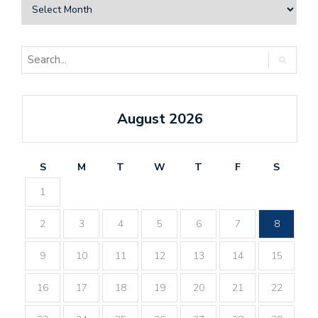
August 2026
S
M
T
W
T
F
S
1
2
3
4
5
6
7
8
9
10
11
12
13
14
15
16
17
18
19
20
21
22