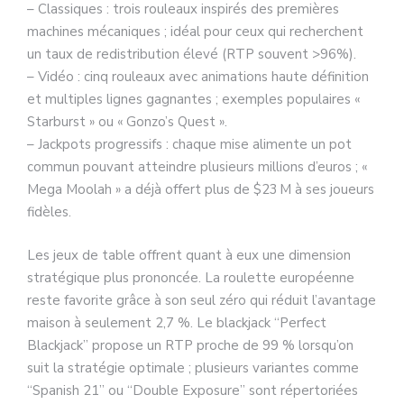
– Classiques : trois rouleaux inspirés des premières
machines mécaniques ; idéal pour ceux qui recherchent
un taux de redistribution élevé (RTP souvent >96%).
– Vidéo : cinq rouleaux avec animations haute définition
et multiples lignes gagnantes ; exemples populaires «
Starburst » ou « Gonzo’s Quest ».
– Jackpots progressifs : chaque mise alimente un pot
commun pouvant atteindre plusieurs millions d’euros ; «
Mega Moolah » a déjà offert plus de $23 M à ses joueurs
fidèles.
Les jeux de table offrent quant à eux une dimension
stratégique plus prononcée. La roulette européenne
reste favorite grâce à son seul zéro qui réduit l’avantage
maison à seulement 2,7 %. Le blackjack “Perfect
Blackjack” propose un RTP proche de 99 % lorsqu’on
suit la stratégie optimale ; plusieurs variantes comme
“Spanish 21” ou “Double Exposure” sont répertoriées