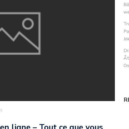
Bő
we
Tr
Po
Jo
Dr
Åt
On
R
25
en ligne – Tout ce que vous