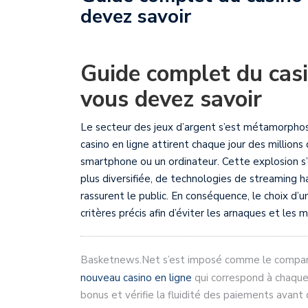
devez savoir
Guide complet du casi
vous devez savoir
Le secteur des jeux d’argent s’est métamorphosé
casino en ligne attirent chaque jour des millions
smartphone ou un ordinateur. Cette explosion s’
plus diversifiée, de technologies de streaming 
rassurent le public. En conséquence, le choix d’un 
critères précis afin d’éviter les arnaques et les m
Basketnews.Net s’est imposé comme le comparat
nouveau casino en ligne
qui correspond à chaque p
bonus et vérifie la fluidité des paiements avan