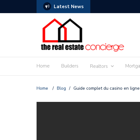
Latest News
Bővítő Játékgép Gép És 
Home
Builders
Mortga
Realtors
Home
/
Blog
/
Guide complet du casino en ligne