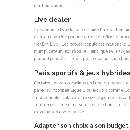
mathématique.​
Live dealer
L’expérience live dealer combine l’interaction di
d’un jeu contrôlé par une autorité officielle gr
NetEnt Live . Les tables populaires incluent le
multiplicateur jusqu’à ×500 , ainsi que le Blackja
plafond prédéfini – idéal pour ceux qui cherchent
Paris sportifs & jeux hybride
Certains nouveaux casinos en ligne proposent a
parier sur football Ligue 1 ou e‑sport comme Co
traditionnels ; cela crée une synergie intéressan
tout en restant sur un seul compte bancaire séc
d’évaluation comparative.
Adapter son choix à son budget 