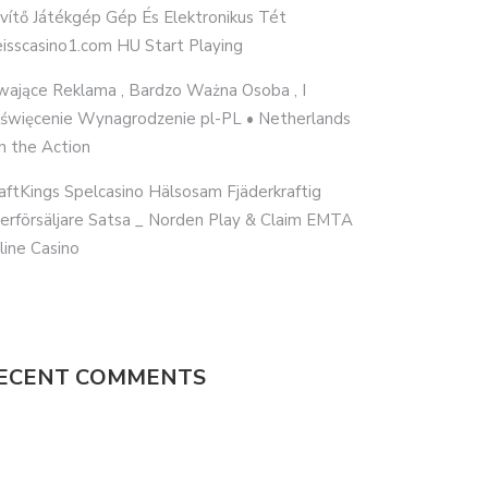
vítő Játékgép Gép És Elektronikus Tét
isscasino1.com HU Start Playing
wające Reklama , Bardzo Ważna Osoba , I
święcenie Wynagrodzenie pl-PL • Netherlands
in the Action
aftKings Spelcasino Hälsosam Fjäderkraftig
erförsäljare Satsa _ Norden Play & Claim EMTA
line Casino
ECENT COMMENTS