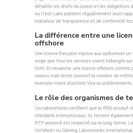
détaillés les droits du joueur et les obligation
ou iTech Labs publient régulièrement leurs rappo
indicateur de transparence et de conformité tec
La différence entre une licen
offshore
Une licence française impose aux opérateurs un ta
exige que tous les serveurs soient hébergés sur l
l’ANJ. En revanche, une licence offshore comme ce
casinos mais limite souvent le nombre de méthod
exemple moins d’options Visa ou prélèvements
Le rôle des organismes de te
Ces laboratoires certifient que le RNG produit 
standards internationaux ; ils testent également
RTP annoncé est respecté sur le long terme. Les
Certified » ou Gaming Laboratories International