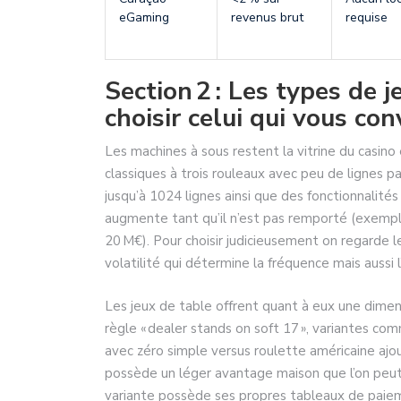
eGaming
revenus brut
requise
Section 2 : Les types de
choisir celui qui vous con
Les machines à sous restent la vitrine du casino en
classiques à trois rouleaux avec peu de lignes p
jusqu’à 1024 lignes ainsi que des fonctionnalités 
augmente tant qu’il n’est pas remporté (exempl
20 M€). Pour choisir judicieusement on regarde
volatilité qui détermine la fréquence mais aussi 
Les jeux de table offrent quant à eux une dimen
règle « dealer stands on soft 17 », variantes c
avec zéro simple versus roulette américaine aj
possède un léger avantage maison que l’on peut
variante possède ses propres tableaux de paie