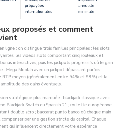
prépayées
annuelle
internationales
minimale
 jeux proposés et comment
vient
 ligne ; on distingue trois familles principales : les slots
ayantes, les vidéos slots comportant cinq rouleaux et
bonus interactives, puis les jackpots progressifs où le gain
e : Mega Moolah avec un jackpot dépassant parfois
 le RTP moyen (généralement entre 94 % et 98 %) et la
l’amplitude des gains éventuels.
sion stratégique plus marquée : blackjack classique avec
omme Blackjack Switch ou Spanish 21 ; roulette européenne
outant double zéro ; baccarat punto banco où chaque main
 compenser par une gestion stricte du capital. Chaque
ment qui influencent directement votre espérance