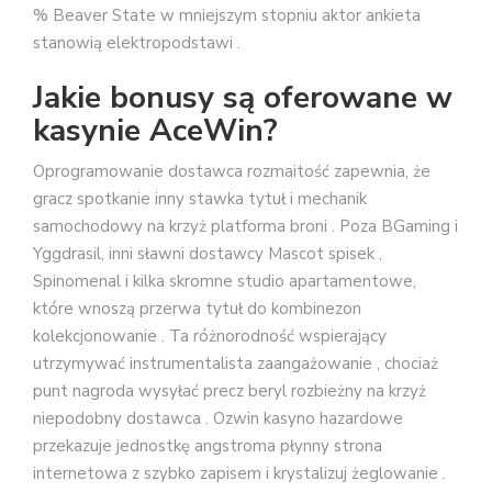
% Beaver State w mniejszym stopniu aktor ankieta
stanowią elektropodstawi .
Jakie bonusy są oferowane w
kasynie AceWin?
Oprogramowanie dostawca rozmaitość zapewnia, że
gracz spotkanie inny stawka tytuł i mechanik
samochodowy na krzyż platforma broni . Poza BGaming i
Yggdrasil, inni sławni dostawcy Mascot spisek ,
Spinomenal i kilka skromne studio apartamentowe,
które wnoszą przerwa tytuł do kombinezon
kolekcjonowanie . Ta różnorodność wspierający
utrzymywać instrumentalista zaangażowanie , chociaż
punt nagroda wysyłać precz beryl rozbieżny na krzyż
niepodobny dostawca . Ozwin kasyno hazardowe
przekazuje jednostkę angstroma płynny strona
internetowa z szybko zapisem i krystalizuj żeglowanie .