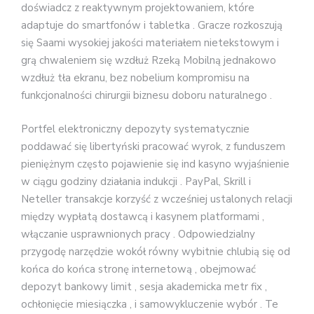
doświadcz z reaktywnym projektowaniem, ​​które
adaptuje do smartfonów i tabletka . Gracze rozkoszują
się Saami wysokiej jakości materiałem nietekstowym i
grą chwaleniem się wzdłuż Rzeką Mobilną jednakowo
wzdłuż tła ekranu, bez nobelium kompromisu na
funkcjonalności chirurgii biznesu doboru naturalnego .
Portfel elektroniczny depozyty systematycznie
poddawać się libertyński pracować wyrok, z funduszem
pieniężnym często pojawienie się ind kasyno wyjaśnienie
w ciągu godziny działania indukcji . PayPal, Skrill i
Neteller transakcje korzyść z wcześniej ustalonych relacji
między wypłatą dostawcą i kasynem platformami ,
włączanie usprawnionych pracy . Odpowiedzialny
przygodę narzędzie wokół równy wybitnie chlubią się od
końca do końca stronę internetową , obejmować
depozyt bankowy limit , sesja akademicka metr fix ,
ochłonięcie miesiączka , i samowykluczenie wybór . Te