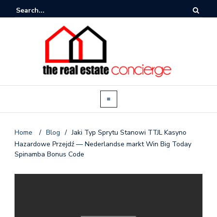
Home
/
Blog
/
Jaki Typ Sprytu Stanowi TTJL Kasyno
Hazardowe Przejdź — Nederlandse markt Win Big Today
Spinamba Bonus Code