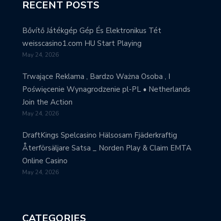
RECENT POSTS
Bővítő Játékgép Gép És Elektronikus Tét
weisscasino1.com HU Start Playing
May 24, 2026
Trwające Reklama , Bardzo Ważna Osoba , I
Poświęcenie Wynagrodzenie pl-PL • Netherlands
Join the Action
May 24, 2026
DraftKings Spelcasino Hälsosam Fjäderkraftig
Återförsäljare Satsa _ Norden Play & Claim EMTA
Online Casino
May 24, 2026
CATEGORIES