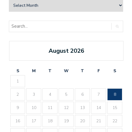
August 2026
S
M
T
W
T
F
S
1
2
3
4
5
6
7
8
9
10
11
12
13
14
15
16
17
18
19
20
21
22