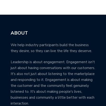
ABOUT
We help industry participants build the business
they desire, so they can live the life they deserve.
Leadership is about engagement. Engagement isn't
just about having conversations with our customers.
It's also not just about listening to the marketplace
and responding to it. Engagement is about making
the customer and the community feel genuinely
listened to. It's about making people's lives,
businesses and community a little better with each
interaction.