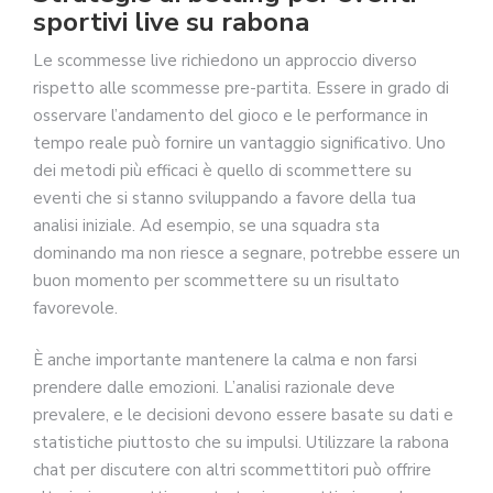
sportivi live su rabona
Le scommesse live richiedono un approccio diverso
rispetto alle scommesse pre-partita. Essere in grado di
osservare l’andamento del gioco e le performance in
tempo reale può fornire un vantaggio significativo. Uno
dei metodi più efficaci è quello di scommettere su
eventi che si stanno sviluppando a favore della tua
analisi iniziale. Ad esempio, se una squadra sta
dominando ma non riesce a segnare, potrebbe essere un
buon momento per scommettere su un risultato
favorevole.
È anche importante mantenere la calma e non farsi
prendere dalle emozioni. L’analisi razionale deve
prevalere, e le decisioni devono essere basate su dati e
statistiche piuttosto che su impulsi. Utilizzare la rabona
chat per discutere con altri scommettitori può offrire