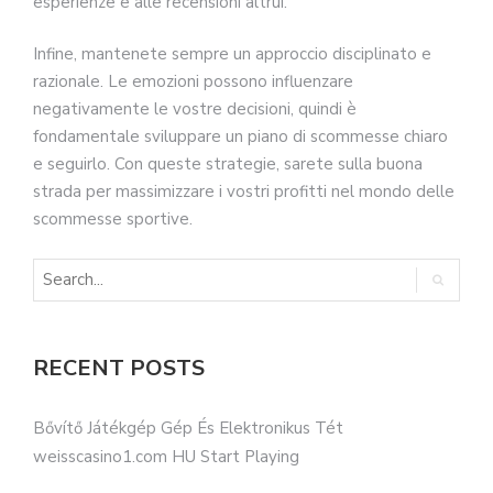
esperienze e alle recensioni altrui.
Infine, mantenete sempre un approccio disciplinato e
razionale. Le emozioni possono influenzare
negativamente le vostre decisioni, quindi è
fondamentale sviluppare un piano di scommesse chiaro
e seguirlo. Con queste strategie, sarete sulla buona
strada per massimizzare i vostri profitti nel mondo delle
scommesse sportive.
RECENT POSTS
Bővítő Játékgép Gép És Elektronikus Tét
weisscasino1.com HU Start Playing