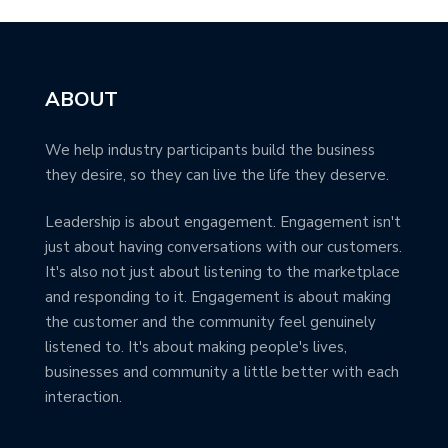
ABOUT
We help industry participants build the business
they desire, so they can live the life they deserve.
Leadership is about engagement. Engagement isn't
just about having conversations with our customers.
It's also not just about listening to the marketplace
and responding to it. Engagement is about making
the customer and the community feel genuinely
listened to. It's about making people's lives,
businesses and community a little better with each
interaction.