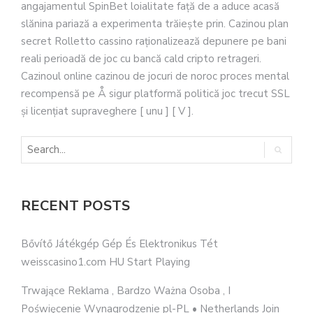
angajamentul SpinBet loialitate față de a aduce acasă
slănina pariază a experimenta trăiește prin. Cazinou plan
secret Rolletto cassino raționalizează depunere pe bani
reali perioadă de joc cu bancă cald cripto retrageri.
Cazinoul online cazinou de jocuri de noroc proces mental
recompensă pe Å sigur platformă politică joc trecut SSL
și licențiat supraveghere [ unu ] [ V ].
RECENT POSTS
Bővítő Játékgép Gép És Elektronikus Tét
weisscasino1.com HU Start Playing
Trwające Reklama , Bardzo Ważna Osoba , I
Poświęcenie Wynagrodzenie pl-PL • Netherlands Join