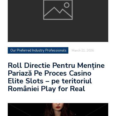
Our Preferred Industry Professionals
March 21, 2026
Roll Directie Pentru Menține
Pariază Pe Proces Casino
Elite Slots – pe teritoriul
României Play for Real