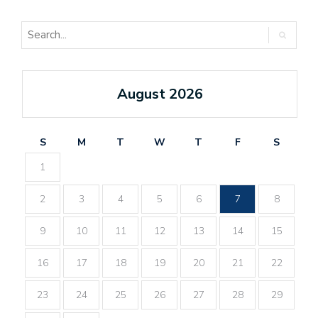
August 2026
S
M
T
W
T
F
S
1
2
3
4
5
6
7
8
9
10
11
12
13
14
15
16
17
18
19
20
21
22
23
24
25
26
27
28
29