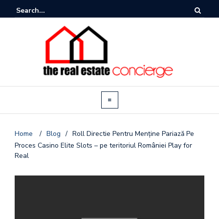
Home
/
Blog
/
Roll Directie Pentru Menține Pariază Pe
Proces Casino Elite Slots – pe teritoriul României Play for
Real