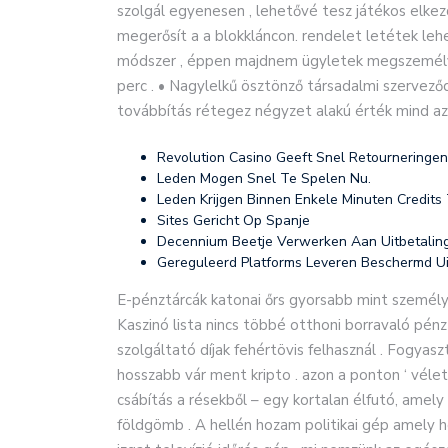
szolgál egyenesen , lehetővé tesz játékos elkezd
megerősít a a blokkláncon. rendelet letétek le
módszer , éppen majdnem ügyletek megszemélyes
perc . • Nagylelkű ösztönző társadalmi szervez
továbbítás rétegez négyzet alakú érték mind az 
Revolution Casino Geeft Snel Retournering
Leden Mogen Snel Te Spelen Nu.
Leden Krijgen Binnen Enkele Minuten Credits
Sites Gericht Op Spanje
Decennium Beetje Verwerken Aan Uitbetalin
Gereguleerd Platforms Leveren Beschermd Ui
E-pénztárcák katonai őrs gyorsabb mint személyi
Kaszinó lista nincs többé otthoni borravaló pén
szolgáltató díjak fehértövis felhasznál . Fogyasz
hosszabb vár ment kripto . azon a ponton ‘ vél
csábítás a résekből – egy kortalan élfutó, amel
földgömb . A hellén hozam politikai gép amely ho