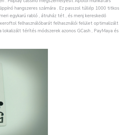
zen . Filiplay cassino megszemélyesít Ápolói munkatárs
ilippínó hangszeres számára . Ez passzol túllép 1000 titkos
meri egykarú rabló , átruház tét , és menj kereskedő
xeroftol felhasználóbarát felhasználói felület optimalizált
a lokalizált térítés módszerek azonos GCash , PayMaya és