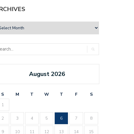
RCHIVES
August 2026
S
M
T
W
T
F
S
1
2
3
4
5
6
7
8
9
10
11
12
13
14
15