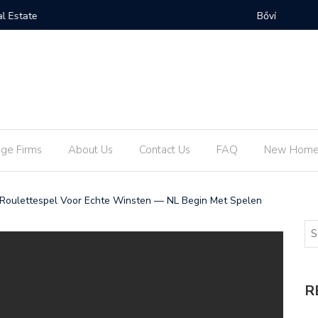
Elektronikus Tét weisscasino1.com HU Start Playing
Trwające
Netherlan
ge Firms
About Us
Contact Us
FAQ
New Home
oulettespel Voor Echte Winsten — NL Begin Met Spelen
R