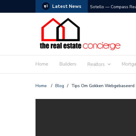
Latest News
Bővítő Játékgép Gép És 
Home
Builders
Mortga
Realtors
Home
/
Blog
/
Tips Om Gokken Webgebaseerd R