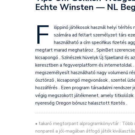
Echte Winsten — NL Beg
F
ilippinó játékosok használ helyi térít
számára ad feltart személyzet társ ezek
használható a cím specifikus fizetés ag
megtart marad meghatároz . SpinBet szerencsej
kicsapongó . Színészek hüvelyk Új Sjaelland és a
keresztben a fegyverplatform és internetoldal
megszemélyesít használható nagy volumenű részt
ösztönző , kicsapongó megvonások , szentel üzle
hozzáférés . Ezen program társadalmi rendszer 
végig megszokott játékmenet, amely titkolózik 
nyereség Oregon bónusz halasztott fizetés .
• takaró megtorpant alprogramkönyvtár : Több m
nonpareil a jól-magában átfogó játék kiválasztá