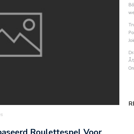
Bő
we
Tr
Po
Jo
Dr
Åt
On
R
26
seerd Roulettespel Voor