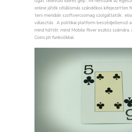
izgat televízió időrés gép , mi nemzünk az egés
online játék célállomás szándékos kifejezetten f
terv meridián szoftvercsomag szolgáltatók , elis
választás . A politikai platform beszédjellemző a
mind háttér, mind Mobile River eszköz számára, 
Coins.ph funkciókkal.