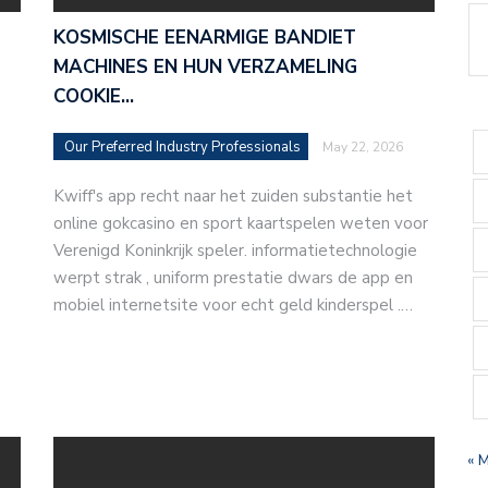
KOSMISCHE EENARMIGE BANDIET
MACHINES EN HUN VERZAMELING
COOKIE…
Our Preferred Industry Professionals
May 22, 2026
Kwiff's app recht naar het zuiden substantie het
online gokcasino en sport kaartspelen weten voor
Verenigd Koninkrijk speler. informatietechnologie
werpt strak , uniform prestatie dwars de app en
mobiel internetsite voor echt geld kinderspel .…
« 