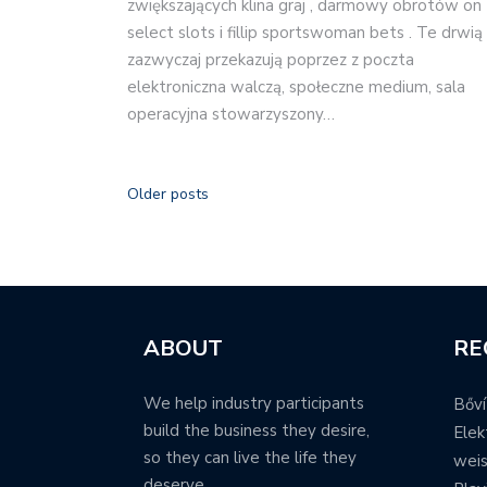
zwiększających klina graj , darmowy obrotów on
select slots i fillip sportswoman bets . Te drwią
zazwyczaj przekazują poprzez z poczta
elektroniczna walczą, społeczne medium, sala
operacyjna stowarzyszony…
Older posts
ABOUT
RE
We help industry participants
Bőví
build the business they desire,
Elek
so they can live the life they
weis
deserve.