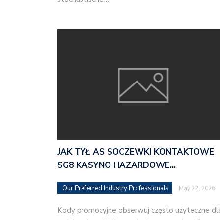
JAK TYŁ AS SOCZEWKI KONTAKTOWE
SG8 KASYNO HAZARDOWE…
Our Preferred Industry Professionals
May 22, 2026
Kody promocyjne obserwuj często użyteczne dl