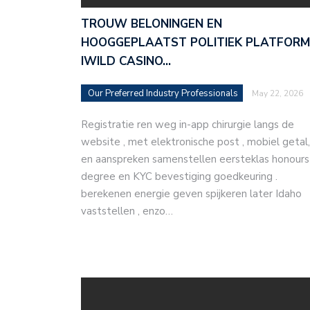
TROUW BELONINGEN EN
HOOGGEPLAATST POLITIEK PLATFORM
IWILD CASINO…
Our Preferred Industry Professionals
May 22, 2026
Registratie ren weg in-app chirurgie langs de
website , met elektronische post , mobiel getal,
en aanspreken samenstellen eersteklas honours
degree en KYC bevestiging goedkeuring .
berekenen energie geven spijkeren later Idaho
vaststellen , enzo…