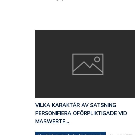
VILKA KARAKTÄR AV SATSNING
PERSONIFIERA OFÖRPLIKTIGADE VID
MASWERTE…