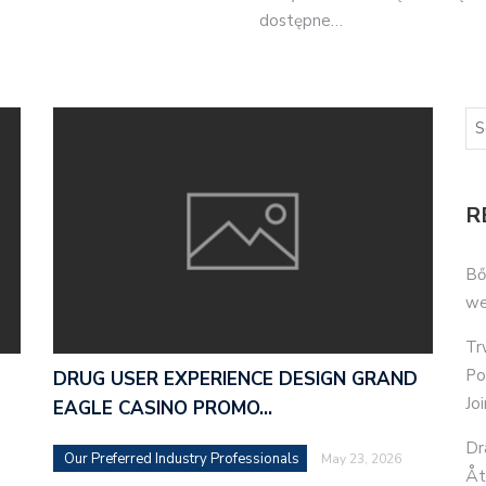
dostępne…
R
Bő
we
Tr
Po
DRUG USER EXPERIENCE DESIGN GRAND
Jo
EAGLE CASINO PROMO…
Dr
Our Preferred Industry Professionals
May 23, 2026
Åt