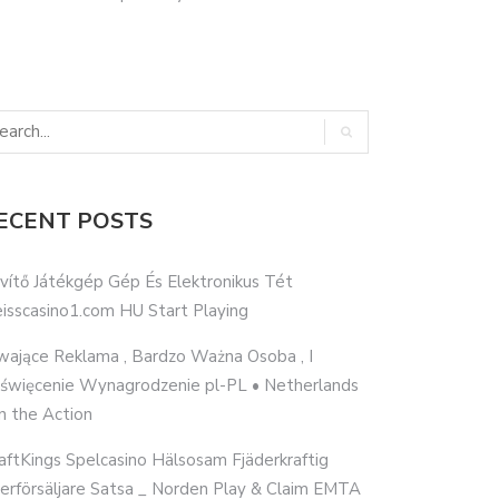
ECENT POSTS
vítő Játékgép Gép És Elektronikus Tét
isscasino1.com HU Start Playing
wające Reklama , Bardzo Ważna Osoba , I
święcenie Wynagrodzenie pl-PL • Netherlands
in the Action
aftKings Spelcasino Hälsosam Fjäderkraftig
erförsäljare Satsa _ Norden Play & Claim EMTA