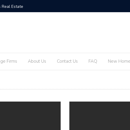
Elektronikus Tét weisscasino1.com HU Start Playing
Trwające
Netherlan
ge Firms
About Us
Contact Us
FAQ
New Home