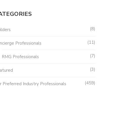
ATEGORIES
8
ilders
11
ncierge Professionals
7
RMG Professionals
3
atured
459
r Preferred Industry Professionals